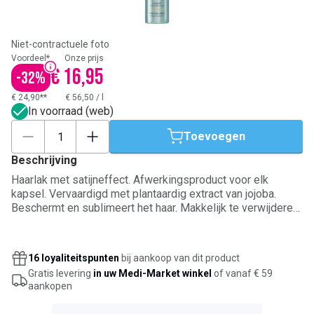
Niet-contractuele foto
Voordeel*
Onze prijs
€ 16,95
-
32
%
€ 24,90**
€ 56,50
/
l
In voorraad (web)
Toevoegen
Beschrijving
Haarlak met satijneffect. Afwerkingsproduct voor elk
kapsel. Vervaardigd met plantaardig extract van jojoba.
Beschermt en sublimeert het haar. Makkelijk te verwijderen.
Geen vochtig effect.
16 loyaliteitspunten
bij aankoop van dit product
Gratis levering
in uw Medi-Market winkel
of vanaf € 59
aankopen