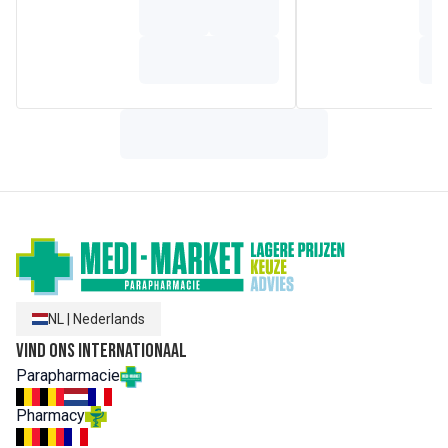
FRAGRANCE (PARFUM). NIACINAMIDE.
OCTYLACRYLAMIDE/ACRYLATES/BUTYLAMINOETHYL
METHACRYLATE COPOLYMER. PANTHENOL.
SIMMONDSIA CHINENSIS (JOJOBA) SEED OIL
(SIMMONDSIA CHINENSIS SEED OIL). WATER (AQUA)
NL
|
Nederlands
Vind ons internationaal
Parapharmacie
Pharmacy