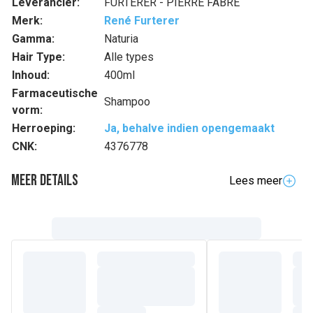
Leverancier:
FURTERER - PIERRE FABRE
Merk:
René Furterer
Gamma:
Naturia
Hair Type:
Alle types
Inhoud:
400ml
Farmaceutische
Shampoo
vorm:
Herroeping:
Ja, behalve indien opengemaakt
CNK:
4376778
Meer details
Lees meer
Volledige beschrijving
Deze ultra mildeshampoo voor frequent gebruik reinigt
effectief alle haartypes, zelfs delicaat haar. Op basis van
micellaire technologie, verwijdert de shampoo perfect
onzuiverheden met respect voor het evenwicht van de
hoofdhuid. Biologisch lavendelbloesemwater en
biologische ricinusolie werden gecombineerd in het hart
van de formule voor een zachte deskundige reiniging. Een