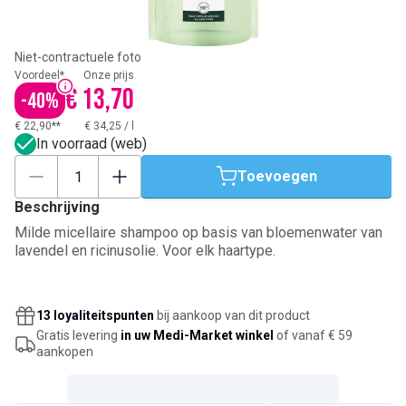
Niet-contractuele foto
Voordeel*
Onze prijs
€ 13,70
-
40
%
€ 22,90**
€ 34,25
/
l
In voorraad (web)
Toevoegen
Beschrijving
Milde micellaire shampoo op basis van bloemenwater van
lavendel en ricinusolie. Voor elk haartype.
13 loyaliteitspunten
bij aankoop van dit product
Gratis levering
in uw Medi-Market winkel
of vanaf € 59
aankopen