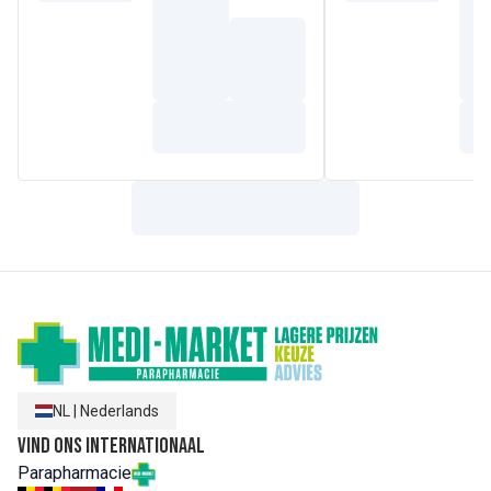
waar genot voor de zintuigen dankzij de 100% natuurlijke
bloemengeur en het subtiele schuim, geschikt voor het hele
gezin vanaf 3 jaar. Kan gebruikt worden als afwisseling
voor de René Furterer verzorgingsrituelen. Gecertificeerde
biologische shampoo. Formule van 98% natuurlijke
oorsprong. Biologisch afbreekbaar*. Vegan**. Een minimum
aan siliconen. Zonder gesulfateerde oppervlakteactieve
stoffen. *Volgens OECD301B-test.
**Zonder ingrediënten van dierlijke oorsprong.
Samenstelling
WATER (AQUA). LAURYL GLUCOSIDE. SODIUM COCOYL
ALANINATE. COCO-BETAINE. ALOE BARBADENSIS LEAF
JUICE POWDER*. CITRIC ACID. FRAGRANCE (PARFUM).
GUAR HYDROXYPROPYLTRIMONIUM CHLORIDE.
LAVANDULA ANGUSTIFOLIA (LAVENDER) FLOWER WATER
(LAVANDULA ANGUSTIFOLIA FLOWER WATER)*.
POTASSIUM SORBATE. RICINUS COMMUNIS (CASTOR)
SEED OIL (RICINUS COMMUNIS SEED OIL)*. SODIUM
BENZOATE
NL
|
Nederlands
Vind ons internationaal
Parapharmacie