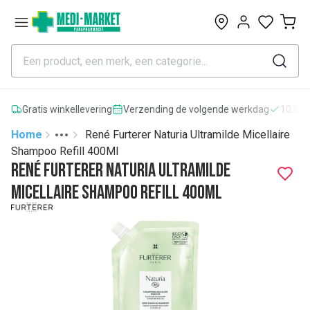
0
Gratis winkellevering
Verzending de volgende werkdag
10.000
Home
René Furterer Naturia Ultramilde Micellaire
Toggle menu
More
Shampoo Refill 400Ml
René Furterer Naturia Ultramilde
Micellaire Shampoo Refill 400Ml