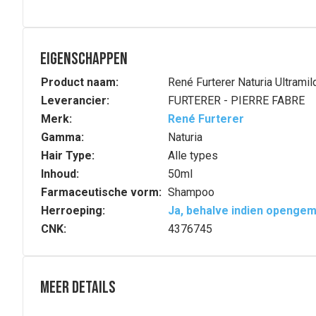
Eigenschappen
Product naam:
René Furterer Naturia Ultram
Leverancier:
FURTERER - PIERRE FABRE
Merk:
René Furterer
Gamma:
Naturia
Hair Type:
Alle types
Inhoud:
50ml
Farmaceutische vorm:
Shampoo
Herroeping:
Ja, behalve indien openge
CNK:
4376745
Meer details
Volledige beschrijving