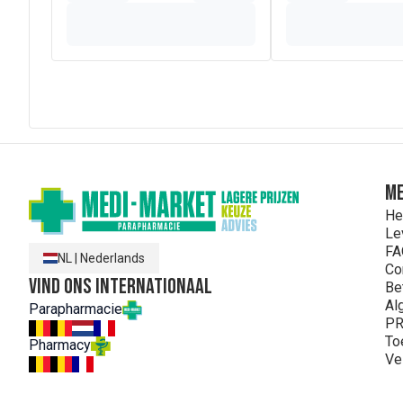
ME
He
Le
FA
NL
|
Nederlands
Co
Vind ons internationaal
Be
Al
Parapharmacie
PR
To
Pharmacy
Ve