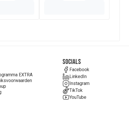
Socials
Facebook
rogramma EXTRA
LinkedIn
iksvoorwaarden
Instagram
oup
TikTok
g
YouTube