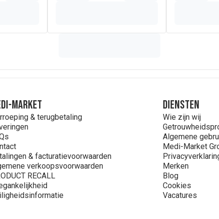
DI-MARKET
Diensten
rroeping & terugbetaling
Wie zijn wij
veringen
Getrouwheidsp
Qs
Algemene gebru
ntact
Medi-Market Gr
talingen & facturatievoorwaarden
Privacyverklarin
gemene verkoopsvoorwaarden
Merken
ODUCT RECALL
Blog
egankelijkheid
Cookies
iligheidsinformatie
Vacatures