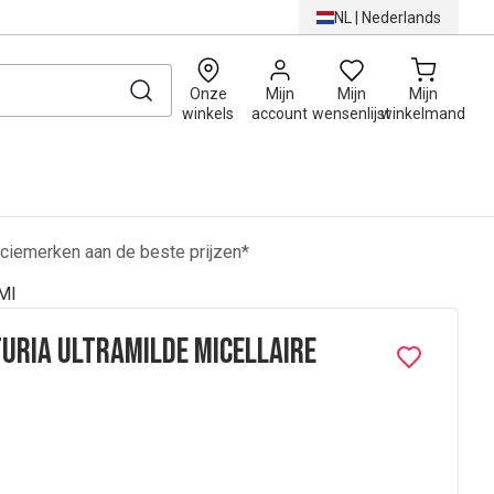
NL
|
Nederlands
0
Onze
Mijn
Mijn
Mijn
winkels
account
wensenlijst
winkelmand
ciemerken aan de beste prijzen*
Ml
uria Ultramilde Micellaire