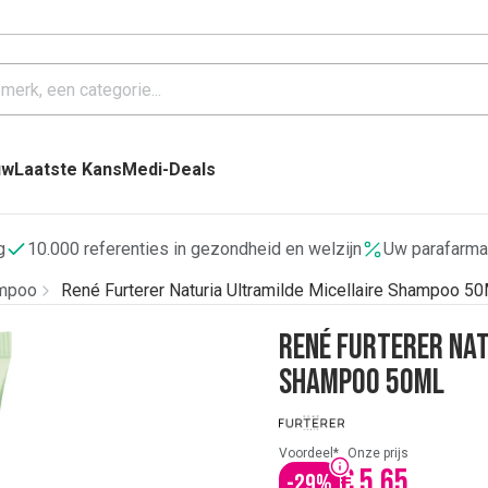
uw
Laatste Kans
Medi-Deals
g
10.000 referenties in gezondheid en welzijn
Uw parafarma
mpoo
René Furterer Naturia Ultramilde Micellaire Shampoo 50
René Furterer Nat
Shampoo 50Ml
Voordeel*
Onze prijs
€ 5,65
-
29
%