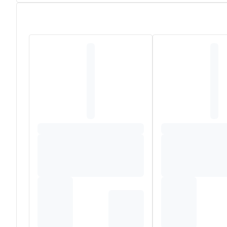
Deze ultra mildeshampoo voor frequent gebruik reinigt ef
onzuiverheden met respect voor het evenwicht van de h
voor een zachte deskundige reiniging. Een waar genot vo
jaar. Kan gebruikt worden als afwisseling voor de René 
afbreekbaar*. Vegan**. Een minimum aan siliconen. Zon
**Zonder ingrediënten van dierlijke oorsprong.
Samenstelling
WATER (AQUA). LAURYL GLUCOSIDE. SODIUM COCOYL 
HYDROXYPROPYLTRIMONIUM CHLORIDE. LAVANDULA 
SORBATE. RICINUS COMMUNIS (CASTOR) SEED OIL (