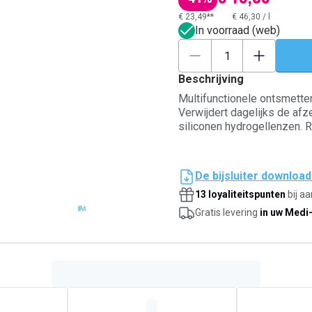
€ 23,49**
€ 46,30
/
l
In voorraad (web)
Beschrijving
Multifunctionele ontsmetten
Verwijdert dagelijks de afz
siliconen hydrogellenzen. Re
De bijsluiter downloa
13 loyaliteitspunten
bij a
Gratis levering
in uw Medi