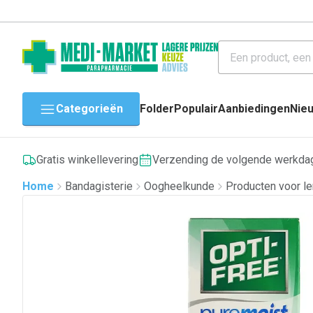
Categorieën
Folder
Populair
Aanbiedingen
Nie
Gratis winkellevering
Verzending de volgende werkda
Home
Bandagisterie
Oogheelkunde
Producten voor l