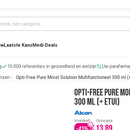
uw
Laatste Kans
Medi-Deals
g
10.000 referenties in gezondheid en welzijn
Uw parafarma
enzen
Opti-Free Pure Moist Solution Multifunctioneel 300 ml (+
Opti-Free Pure Mo
300 ml (+ Etui)
Voordeel*
Onze prijs
€ 13,89
-
41
%