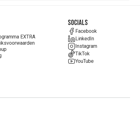
Socials
Facebook
rogramma EXTRA
LinkedIn
iksvoorwaarden
Instagram
oup
TikTok
g
YouTube