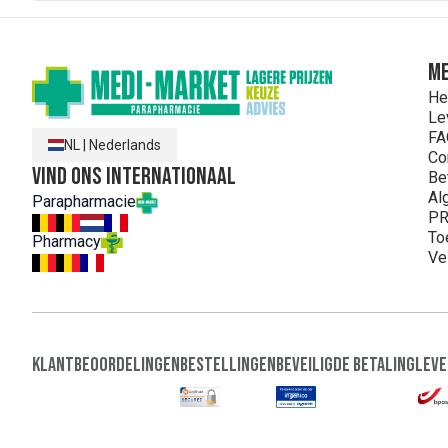
ME
He
Le
FA
NL
|
Nederlands
Co
Vind ons internationaal
Be
Al
Parapharmacie
PR
To
Pharmacy
Ve
Klantbeoordelingen
Bestellingen
Beveiligde Betaling
Leve