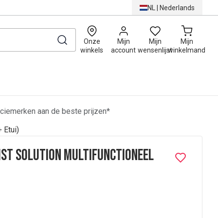
NL
|
Nederlands
0
Onze
Mijn
Mijn
Mijn
winkels
account
wensenlijst
winkelmand
ciemerken aan de beste prijzen*
 Etui)
ist Solution Multifunctioneel