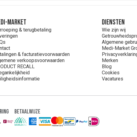
DI-MARKET
Diensten
rroeping & terugbetaling
Wie zijn wij
veringen
Getrouwheidsp
Qs
Algemene gebru
ntact
Medi-Market Gr
talingen & facturatievoorwaarden
Privacyverklarin
gemene verkoopsvoorwaarden
Merken
ODUCT RECALL
Blog
egankelijkheid
Cookies
iligheidsinformatie
Vacatures
ring
Betaalwijze