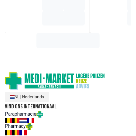
van vetzuren), astaxanthine-rijke oleohars uit de alg
Haematococcus pluvialis, geleermiddel (carrageen),
kurkuma extract (Curcuma longa L.), groot afrikaantje extract
(Tagetes erecta L.), water, kleurstof (riboflavinen),
koperbisglycinaat.
NL
|
Nederlands
Vind ons internationaal
Parapharmacie
Pharmacy