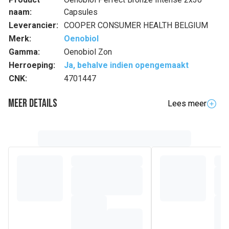
naam:
Capsules
Leverancier:
COOPER CONSUMER HEALTH BELGIUM
Merk:
Oenobiol
Gamma:
Oenobiol Zon
Herroeping:
Ja, behalve indien opengemaakt
CNK:
4701447
Meer details
Lees meer
Volledige beschrijving
Schakel het hele jaar over op zomertijd, dat is de belofte
van Oenobiol Paris PERFECT BRONZE. De exclusieve
formule van OENOBIOL laat de huid stralen vanaf de eerste
maand. De formule helpt bij het behoud van een duurzame
en natuurlijke zongebruinde huid over het hele lichaam.
Samenstelling
Plantaardige olie (zonnebloemolie - Helianthus annuus L.),
tomaatextract (Lycopersicon esculentum mill.),
bevochtigingsmiddel (glycerol), geleermiddel
(hydroxypropylzetmeel), emulgator (mono- en diglyceriden