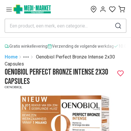
0
Gratis winkellevering
Verzending de volgende werkdag
10.000
Home
Oenobiol Perfect Bronze Intense 2x30
Toggle menu
More
Capsules
Oenobiol Perfect Bronze Intense 2x30
Capsules