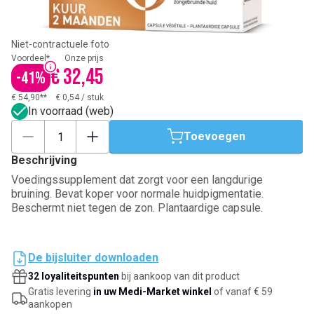
Niet-contractuele foto
Voordeel*
Onze prijs
€ 32,45
-
41
%
€ 54,90**
€ 0,54
/
stuk
In voorraad (web)
Toevoegen
Beschrijving
Voedingssupplement dat zorgt voor een langdurige
bruining. Bevat koper voor normale huidpigmentatie.
Beschermt niet tegen de zon. Plantaardige capsule.
De bijsluiter downloaden
32 loyaliteitspunten
bij aankoop van dit product
Gratis levering
in uw Medi-Market winkel
of vanaf € 59
aankopen