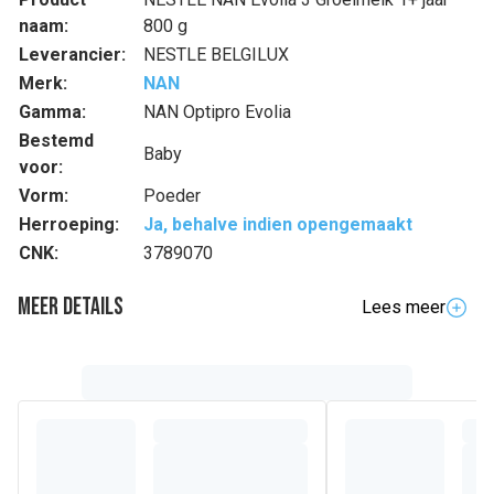
naam:
800 g
Leverancier:
NESTLE BELGILUX
Merk:
NAN
Gamma:
NAN Optipro Evolia
Bestemd
Baby
voor:
Vorm:
Poeder
Herroeping:
Ja, behalve indien opengemaakt
CNK:
3789070
Meer details
Lees meer
Volledige beschrijving
Nestlé NAN Evolia 3 is een groeimelk die is aangepast aan
de behoeften van uw kind vanaf de leeftijd van 1 jaar,
wanneer het overstapt van borst naar fles. NAN Evolia 3
helpt een stevige basis voor het leven te leggen, met
inbegrip van immunonutriënten zoals vitamine A, C en D ter
ondersteuning van het immuunsysteem, en omega-3 (ALA)