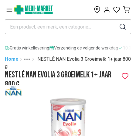
0
Gratis winkellevering
Verzending de volgende werkdag
10.000
Home
NESTLÉ NAN Evolia 3 Groeimelk 1+ jaar 800
Toggle menu
More
g
NESTLÉ NAN Evolia 3 Groeimelk 1+ jaar
800 g