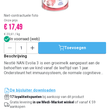
Niet-contractuele foto
Onze prijs
€ 17,49
€ 23,61
/
kg
In voorraad (web)
Toevoegen
Beschrijving
Nestlé NAN Evolia 3 is een groeimelk aangepast aan de
behoeften van uw kind vanaf de leeftijd van 1 jaar.
Ondersteunt het immuunsysteem, de normale cognitieve
ontwikkeling, de botontwikkeling en de normale groei
dankzij vitamine A, C, D, ijzer en zink. Ondersteunt de
normale ontwikkeling van de hersenen dankzij omega-3.
De bijsluiter downloaden
Bevat 2'FL. Belangrijk: moedermelk is de ideale voeding
17 loyaliteitspunten
bij aankoop van dit product
voor zuigeling.
Gratis levering
in uw Medi-Market winkel
of vanaf € 59
aankopen