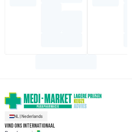
ter ondersteuning van een normale ontwikkeling van de
hersenen. Het bevat de beste eiwitten, HMO, DHA, Omega
3 en is palmolievrij.
Samenstelling
Ingrediënten: volle melk, magere melk, lactose,
maltodextrine, weipermeaat (melk), koolzaadolie met laag
erucazuurgehalte, zonnebloemolie, calciumcitraat,
kaliumfosfaat, emulgator: sojalecithine, calciumcarbonaat,
vitamines (C, B2, B1, A, biotine, D, B12), mengsel van 2'-
fucosyllactose, ijzersulfaat, zinksulfaat, zuurteregelaar:
citroenzuur, cultuur
Lactobacillus reuteri
, kaliumjodide.
L. reuteri DSM 17938 onder licentie van BioGaia AB.
NL
|
Nederlands
Vind ons internationaal