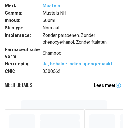
Merk:
Mustela
Gamma:
Mustela NH
Inhoud:
500ml
Skintype:
Normaal
Intolerance:
Zonder parabenen, Zonder
phenoxyethanol, Zonder ftalaten
Farmaceutische
Shampoo
vorm:
Herroeping:
Ja, behalve indien opengemaakt
CNK:
3300662
Meer details
Lees meer
Volledige beschrijving
De
Zachte Shampoo met biologische avocado
voor de
(1)
fijne en delicate haartjes van pasgeborenen
, baby's en
kinderen is het ideale product om dagelijks de haartjes te
wassen en te ontwarren.
De Zachte Shampoo bevat
95% ingrediënten van