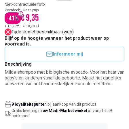
Niet-contractuele foto
Voordeel*
Onze prijs
€ 9,35
-
41
%
€ 15,90**
€ 18,70
/
l
Tijdelijk niet beschikbaar (web)
Blijf op de hoogte wanneer het product weer op
voorraad is.
Informeer mij
Beschrijving
Milde shampoo met biologische avocado. Voor het haar van
baby’s en kinderen vanaf de geboorte. Maakt het dagelijks
ontwarren van het haar makkelijker. Formule met 95%
ingrediënten van natuurlijke oorsprong. De overige 5% zorgt
voor een aangename textuur en langdurige bescherming.
Van Franse makelij. Dermatologisch getest onder
9 loyaliteitspunten
bij aankoop van dit product
pediatrisch toezicht. Mustelageur.
Gratis levering
in uw Medi-Market winkel
of vanaf € 59
aankopen