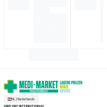
natuurlijke oorsprong
, de overige 5% worden gebruikt om
een aangename textuur en een goede bescherming van de
formule op lange termijn te verkrijgen. Laat een unieke geur
achter op de huid, de mythische Mustela geur.Dit product,
dat onder dermatologisch en pediatrisch toezicht is getest,
garandeert een hoge tolerantie en veiligheid vanaf de
(1)
geboorte
.
(1)B
aby's die de neonatologie hebben verlaten.
Samenstelling
AQUA/WATER/EAU, GLYCERIN, COCAMIDOPROPYL
BETAINE, SODIUM MYRETH SULFATE, COCO-GLUCOSIDE,
GLYCERYL CAPRYLATE, PEG-15 DISTEARATE, PARFUM
(FRAGRANCE), POLYQUATERNIUM-1, PANTHENOL, CITRIC
ACID, POTASSIUM SORBATE, BUTYLENE GLYCOL,
CHAMOMILLA RECUTITA (MATRICARIA) FLOWER
EXTRACT, PERSEA GRATISSIMA (AVOCADO) FRUIT
EXTRACT, CARAMEL.
NL
|
Nederlands
Vind ons internationaal