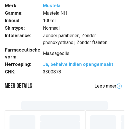
Merk:
Mustela
Gamma:
Mustela NH
Inhoud:
100ml
Skintype:
Normaal
Intolerance:
Zonder parabenen, Zonder
phenoxyethanol, Zonder ftalaten
Farmaceutische
Massageolie
vorm:
Herroeping:
Ja, behalve indien opengemaakt
CNK:
3300878
Meer details
Lees meer
Volledige beschrijving
De
Massageolie
, met Bio-avocado,
hydrateert en
verzacht de huid
voor het welzijn van baby's en kinderen,
(1).
vanaf de geboorte
De textuur van de olie dringt
gemakkelijk in de huid, vergemakkelijkt de massage en laat
de unieke Mustela geur op de huid achter.