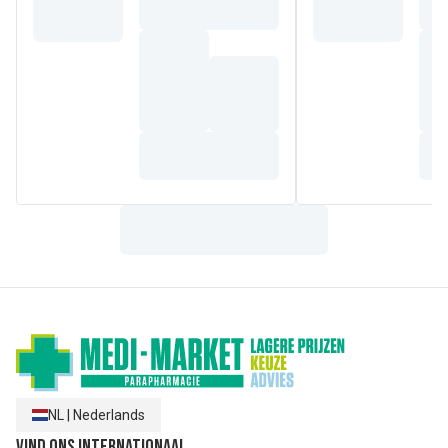
De Massageolie bevat
99% ingrediënten van natuurlijke
oorsprong
. De resterende 1% wordt gebruikt om een
aangename textuur en een goede bescherming van de
formule op lange termijn te verkrijgen.
Deze olie, die onder dermatologisch en pediatrisch
toezicht is getest, garandeert een hoge tolerantie en
(1)
veiligheid vanaf de geboorte
.
(1)B
aby's die de neonatologie hebben verlaten.
Samenstelling
HELIANTHUS ANNUUS (SUNFLOWER) SEED OIL, PERSEA
GRATISSIMA (AVOCADO) OIL, PARFUM (FRAGRANCE),
PUNICA GRANATUM SEED OIL, TOCOPHEROL.
NL
|
Nederlands
Vind ons internationaal