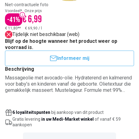
Niet-contractuele foto
Voordeel*
Onze prijs
€ 6,99
-
41
%
€ 11,80**
€ 69,90
/
l
Tijdelijk niet beschikbaar (web)
Blijf op de hoogte wanneer het product weer op
voorraad is.
Informeer mij
Beschrijving
Massageolie met avocado-olie. Hydraterend en kalmerend
voor baby’s en kinderen vanaf de geboorte. Olietextuur die
gemakkelijk masseert. Mustelageur. Formule met 99%
ingrediënten van natuurlijke oorsprong. Het resterende
procent zorgt voor een aangename textuur en langdurige
bescherming. Dermatologisch getest onder pediatrisch
6 loyaliteitspunten
bij aankoop van dit product
toezicht. Van Franse makelij. Normale huid.
Gratis levering
in uw Medi-Market winkel
of vanaf € 59
aankopen