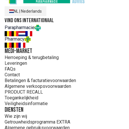
CAPRYLYL GLYCOL, SODIUM STEAROYL GLUTAMATE,
POLYGLYCERYL-3 BEESWAX/ POLYGLYCERYL-3 CIRE
NL
|
Nederlands
D'ABEILLE, TOCOPHERYL ACETATE, POLYSORBATE 6,
SORBITAN ISOSTEARATE, CITRIC ACID, PERSEA
Vind ons internationaal
GRATISSIMA (AVOCADO) FRUIT EXTRACT.
Parapharmacie
Pharmacy
MEDI-MARKET
Herroeping & terugbetaling
Leveringen
FAQs
Contact
Betalingen & facturatievoorwaarden
Algemene verkoopsvoorwaarden
PRODUCT RECALL
Toegankelijkheid
Veiligheidsinformatie
Diensten
Wie zijn wij
Getrouwheidsprogramma EXTRA
Algemene gebruiksvoorwaarden