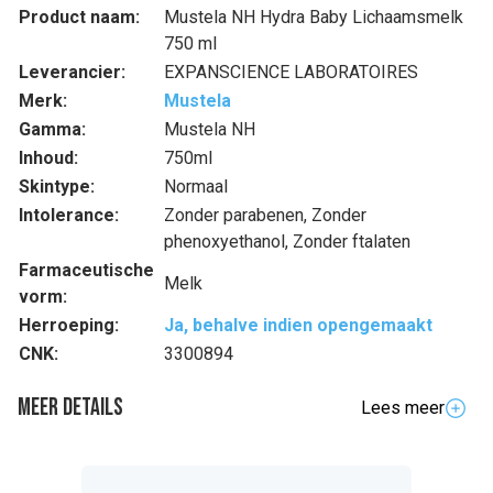
Product naam:
Mustela NH Hydra Baby Lichaamsmelk
750 ml
Leverancier:
EXPANSCIENCE LABORATOIRES
Merk:
Mustela
Gamma:
Mustela NH
Inhoud:
750ml
Skintype:
Normaal
Intolerance:
Zonder parabenen, Zonder
phenoxyethanol, Zonder ftalaten
Farmaceutische
Melk
vorm:
Herroeping:
Ja, behalve indien opengemaakt
CNK:
3300894
Meer details
Lees meer
Volledige beschrijving
De
Hydra Bébé Lichaamsmelk,
met Bio-avocado,
hydrateert onmiddellijk en duurzaam
de immature huid