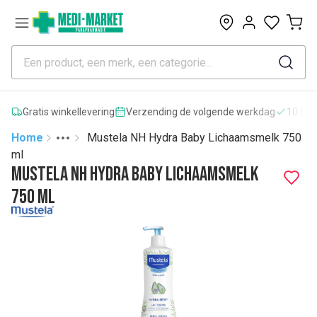
0
Gratis winkellevering
Verzending de volgende werkdag
10.000
Home
Mustela NH Hydra Baby Lichaamsmelk 750
Toggle menu
More
ml
Mustela NH Hydra Baby Lichaamsmelk
750 ml