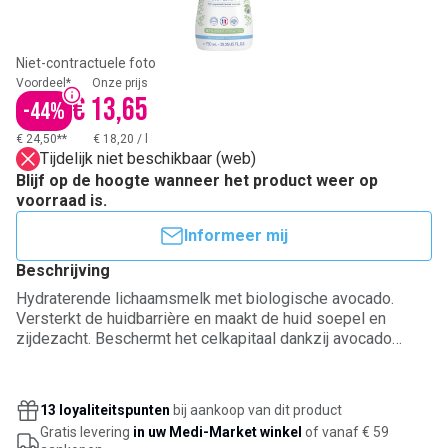
Niet-contractuele foto
Voordeel*
Onze prijs
€ 13,65
-
44
%
€ 24,50**
€ 18,20
/
l
Tijdelijk niet beschikbaar (web)
Blijf op de hoogte wanneer het product weer op
voorraad is.
Informeer mij
Beschrijving
Hydraterende lichaamsmelk met biologische avocado.
Versterkt de huidbarrière en maakt de huid soepel en
zijdezacht. Beschermt het celkapitaal dankzij avocado
perseose. Vloeibare en lichte textuur. Formule met 97%
ingrediënten van natuurlijke oorsprong. De overige 3% zorgt
voor een aangename textuur en langdurige bescherming.
13 loyaliteitspunten
bij aankoop van dit product
Unieke geur. Dermatologisch getest onder pediatrisch
Gratis levering
in uw Medi-Market winkel
of vanaf € 59
toezicht. Van Franse makelij. Voor baby’s en kinderen vanaf