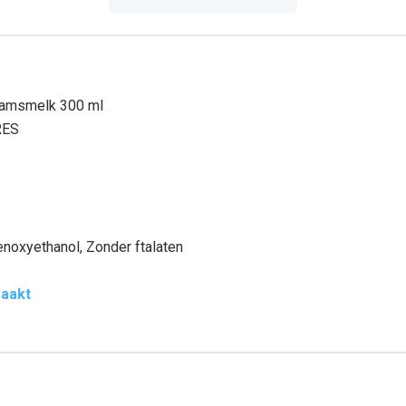
aamsmelk 300 ml
RES
noxyethanol, Zonder ftalaten
maakt