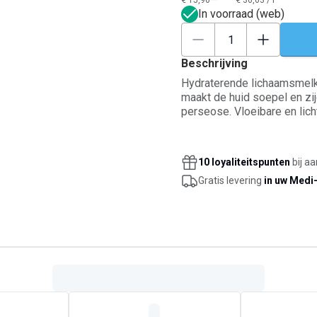
€ 15,90**
€ 36,63
/
l
In voorraad (web)
Beschrijving
Hydraterende lichaamsmelk 
maakt de huid soepel en zi
perseose. Vloeibare en lich
oorsprong. De overige 3% z
bescherming. Unieke geur. 
Franse makelij. Voor baby’s
10 loyaliteitspunten
bij a
Gratis levering
in uw Medi