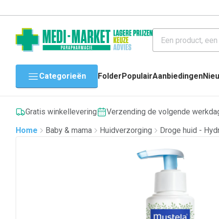
Categorieën
Folder
Populair
Aanbiedingen
Nie
Gratis winkellevering
Verzending de volgende werkda
Home
Baby & mama
Huidverzorging
Droge huid - Hydr