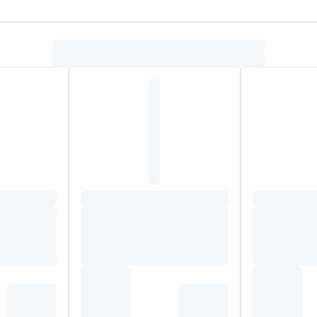
ateert onmiddellijk en duurzaam
de immature huid van baby's 
oepel
. Het behoudt het cellulaire kapitaal dankzij de Avocado Pe
 van natuurlijke oorsprong
, de overige 3% worden gebruikt o
r op de huid.
zicht is getest, garandeert een hoge tolerantie en veiligheid va
 SEED OIL, GLYCERIN, POLYGLYCERYL-6 DISTEARATE, CETY
 ACRYLOYLDIMETHYL TAURATE COPOLYMER, PARFUM (FRAGRA
LYGLYCERYL-3 CIRE D'ABEILLE, TOCOPHERYL ACETATE, POLY