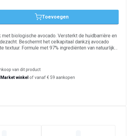
Toevoegen
met biologische avocado. Versterkt de huidbarrière en
jdezacht. Beschermt het celkapitaal dankzij avocado
te textuur. Formule met 97% ingrediënten van natuurlijke
orgt voor een aangename textuur en langdurige
Dermatologisch getest onder pediatrisch toezicht. Van
 en kinderen vanaf de geboorte.
ankoop van dit product
-Market winkel
of vanaf € 59 aankopen