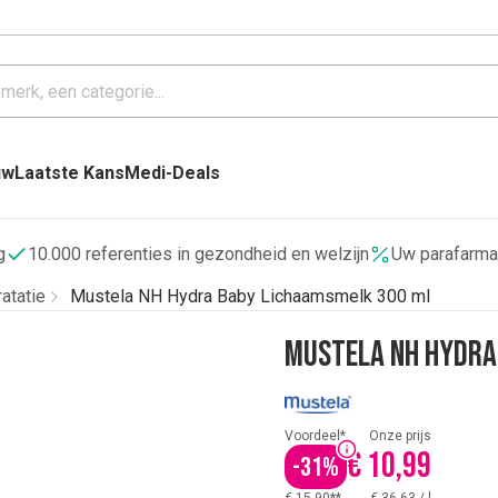
uw
Laatste Kans
Medi-Deals
g
10.000 referenties in gezondheid en welzijn
Uw parafarma
atatie
Mustela NH Hydra Baby Lichaamsmelk 300 ml
Mustela NH Hydra
Voordeel*
Onze prijs
€ 10,99
-
31
%