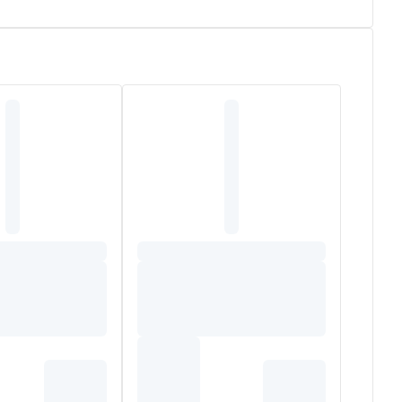
(1)
en kinderen, vanaf de geboorte
. Het
versterkt de
rseose®.Lichte, vloeibare textuur, geschikt voor
m een aangename textuur en een goede bescherming van
(1)
naf de geboorte
.
L ALCOHOL, 1,2-HEXANEDIOL, CERA ALBA/BEESWAX
NCE), JOJOBA ESTERS, CAPRYLYL GLYCOL, SODIUM
SORBATE 6, SORBITAN ISOSTEARATE, CITRIC ACID,