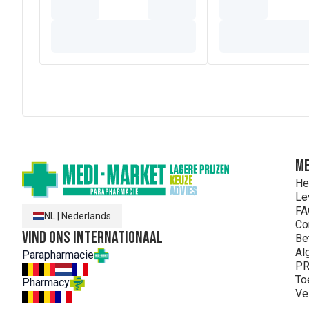
ME
He
Le
FA
NL
|
Nederlands
Co
Vind ons internationaal
Be
Al
Parapharmacie
PR
To
Pharmacy
Ve