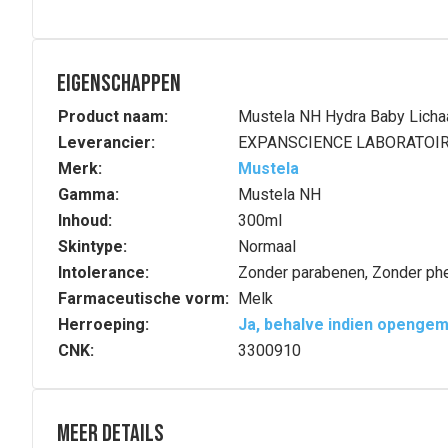
Eigenschappen
Product naam:
Mustela NH Hydra Baby Lich
Leverancier:
EXPANSCIENCE LABORATOI
Merk:
Mustela
Gamma:
Mustela NH
Inhoud:
300ml
Skintype:
Normaal
Intolerance:
Zonder parabenen, Zonder phe
Farmaceutische vorm:
Melk
Herroeping:
Ja, behalve indien openge
CNK:
3300910
Meer details