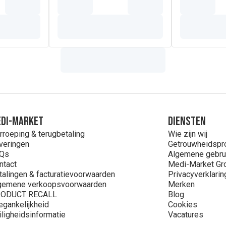
DI-MARKET
Diensten
rroeping & terugbetaling
Wie zijn wij
veringen
Getrouwheidsp
Qs
Algemene gebru
ntact
Medi-Market Gr
talingen & facturatievoorwaarden
Privacyverklarin
gemene verkoopsvoorwaarden
Merken
ODUCT RECALL
Blog
egankelijkheid
Cookies
iligheidsinformatie
Vacatures