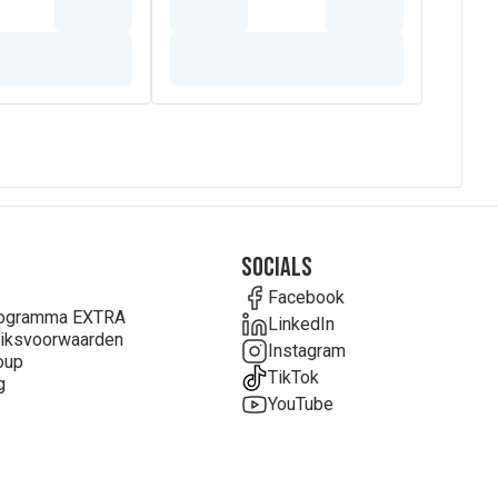
Socials
Facebook
rogramma EXTRA
LinkedIn
iksvoorwaarden
Instagram
oup
TikTok
g
YouTube