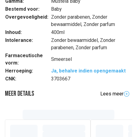
Gamma:
Mustela Baby
Bestemd voor:
Baby
Overgevoeligheid:
Zonder parabenen, Zonder
bewaarmiddel, Zonder parfum
Inhoud:
400ml
Intolerance:
Zonder bewaarmiddel, Zonder
parabenen, Zonder parfum
Farmaceutische
Smeersel
vorm:
Herroeping:
Ja, behalve indien opengemaakt
CNK:
3703667
Meer details
Lees meer
Volledige beschrijving
Het
Liniment
is een natuurlijk,
zacht reinigingsproduct
dat dagelijks wordt gebruikt voor de luierstreek van de
(1)
baby, vanaf de geboorte
.
Het Liniment
reinigt de luierzone van de baby op
doeltreffende en zachte wijze
en
vormt een