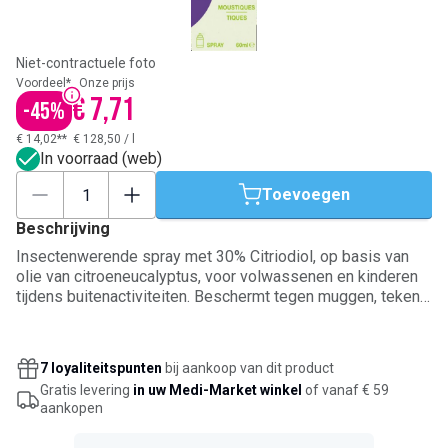
Niet-contractuele foto
Voordeel*
Onze prijs
€ 7,71
-
45
%
€ 14,02**
€ 128,50
/
l
In voorraad (web)
Toevoegen
Beschrijving
Insectenwerende spray met 30% Citriodiol, op basis van
olie van citroeneucalyptus, voor volwassenen en kinderen
tijdens buitenactiviteiten. Beschermt tegen muggen, teken,
zandvliegen, zwarte vliegen en andere bijtende insecten,
tot 8 uur lang. Geschikt voor gebruik in gebieden zonder
bekend malariarisico. Aanbrengen op blootgestelde,
7 loyaliteitspunten
bij aankoop van dit product
schone en droge huid, met vermijding van ogen en lippen.
Gratis levering
in uw Medi-Market winkel
of vanaf € 59
Voor het gezicht eerst in de handpalm sprayen en
aankopen
voorzichtig verdelen.