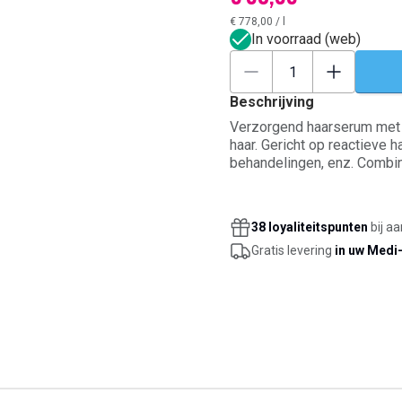
€ 778,00
/
l
In voorraad (web)
Beschrijving
Verzorgend haarserum met d
haar. Gericht op reactieve h
behandelingen, enz. Combin
waaronder AnaGain™ (extrac
stimuleren vanaf de haarwor
dikte van de follikel te be
38 loyaliteitspunten
bij a
microbloedcirculatie van de
Gratis levering
in uw Medi
bestrijden. Resultaat: een 
(zichtbaar na 3 maanden).