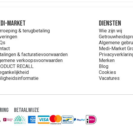
DI-MARKET
Diensten
rroeping & terugbetaling
Wie zijn wij
veringen
Getrouwheidsp
Qs
Algemene gebru
ntact
Medi-Market Gr
talingen & facturatievoorwaarden
Privacyverklarin
gemene verkoopsvoorwaarden
Merken
ODUCT RECALL
Blog
egankelijkheid
Cookies
iligheidsinformatie
Vacatures
ring
Betaalwijze