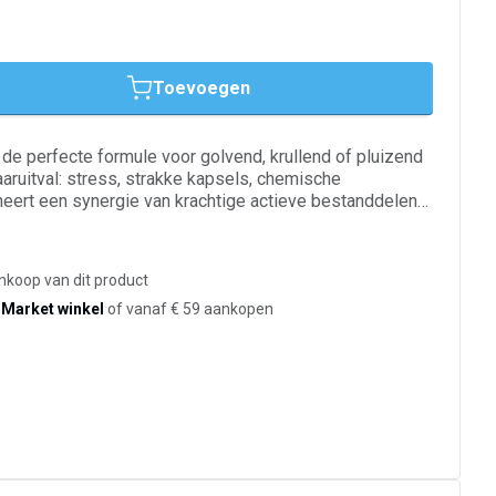
Toevoegen
e perfecte formule voor golvend, krullend of pluizend
aaruitval: stress, strakke kapsels, chemische
eert een synergie van krachtige actieve bestanddelen
t van biologische erwtenscheuten) om de groei te
tel, extract van amla om het haar te verankeren en de
houden, en extract van ginseng om de
ankoop van dit product
 hoofdhuid te stimuleren en oxidatieve stress te
-Market winkel
of vanaf € 59 aankopen
tot twee keer vollere haardos en versnelde haargroei