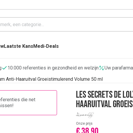
uw
Laatste Kans
Medi-Deals
g
10.000 referenties in gezondheid en welzijn
Uw parafarma
um Anti-Haaruitval Groeistimulerend Volume 50 ml
Les Secrets de Lo
ferenties die net
Haaruitval Groei
missen!
Onze prijs
€ 38,90