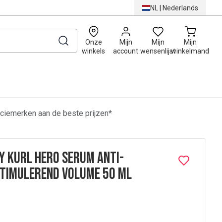
NL
|
Nederlands
0
Onze
Mijn
Mijn
Mijn
winkels
account
wensenlijst
winkelmand
ciemerken aan de beste prijzen*
ly Kurl Hero Serum Anti-
stimulerend Volume 50 ml