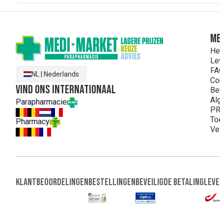
ME
He
Le
FA
NL
|
Nederlands
Co
Vind ons internationaal
Be
Al
Parapharmacie
PR
To
Pharmacy
Ve
Klantbeoordelingen
Bestellingen
Beveiligde Betaling
Leve