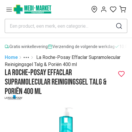
0
Gratis winkellevering
Verzending de volgende werkdag
10.000
Home
La Roche-Posay Effaclar Supramolecular
Toggle menu
More
Reinigingsgel Talg & Poriën 400 ml
La Roche-Posay Effaclar
Supramolecular Reinigingsgel Talg &
Poriën 400 ml