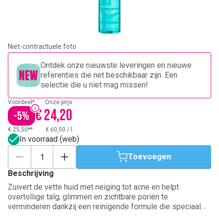
Niet-contractuele foto
Ontdek onze nieuwste leveringen en nieuwe
referenties die net beschikbaar zijn. Een
selectie die u niet mag missen!
Voordeel*
Onze prijs
€ 24,20
-
5
%
€ 25,50**
€ 60,50
/
l
In voorraad (web)
Toevoegen
Beschrijving
Zuivert de vette huid met neiging tot acne en helpt
overtollige talg, glimmen en zichtbare poriën te
verminderen dankzij een reinigende formule die speciaal
ontwikkeld werd voor de onzuivere huid. Deze schuimende