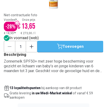
Niet-contractuele foto
Voordeel*
Onze prijs
€ 13,65
-
28
%
€ 18,95**
€ 273,00
/
l
In voorraad (web)
Toevoegen
Beschrijving
Zonnemelk SPF50+ met zeer hoge bescherming voor
gezicht en lichaam van baby’s en jonge kinderen van 6
maanden tot 3 jaar. Geschikt voor de gevoelige huid en de
huid met neiging tot atopie. De formule biedt
breedspectrum UVA- en UVB-bescherming bij indirecte
blootstelling aan de zon en is verrijkt met sheaboter van
13 loyaliteitspunten
bij aankoop van dit product
natuurlijke oorsprong om de huid te hydrateren, te kalmeren
Gratis levering
in uw Medi-Market winkel
of vanaf € 59
en de huidbarrière te ondersteunen. Geschikt voor gebruik
aankopen
op kwetsbare babyhuid.