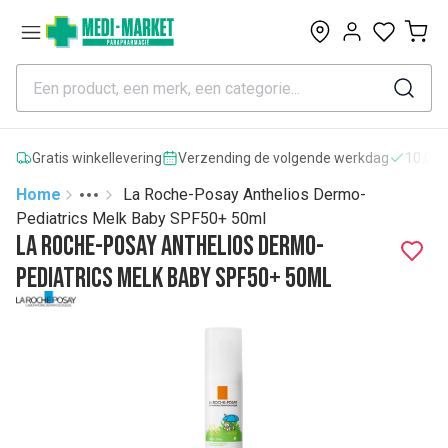
0
Gratis winkellevering
Verzending de volgende werkdag
10.000
Home
La Roche-Posay Anthelios Dermo-
Toggle menu
More
Pediatrics Melk Baby SPF50+ 50ml
La Roche-Posay Anthelios Dermo-
Pediatrics Melk Baby SPF50+ 50ml