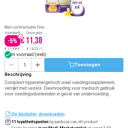
Niet-contractuele foto
Voordeel*
Onze prijs
€ 11,38
-
5
%
€ 11,99**
€ 14,23
/
l
In voorraad (web)
Toevoegen
Beschrijving
Compleet hyperenergetisch oraal voedingssupplement,
verrijkt met vezels. Dieetvoeding voor medisch gebruik
voor voedingsdoeleinden in geval van ondervoeding
gerelateerd aan ziekte. Bevat een mengsel van 6 vezels
vergelijkbaar met die geconsumeerd in een traditioneel
dieet. Vezel helpt bij het in evenwicht brengen van de
De bijsluiter downloaden
darmtransit. Zonder lactose en zonder gluten.
11 loyaliteitspunten
bij aankoop van dit product