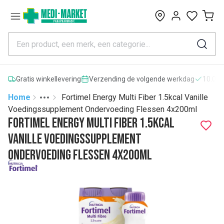
0
Gratis winkellevering
Verzending de volgende werkdag
10.000
Home
Fortimel Energy Multi Fiber 1.5kcal Vanille
Toggle menu
More
Voedingssupplement Ondervoeding Flessen 4x200ml
Fortimel Energy Multi Fiber 1.5kcal
Vanille Voedingssupplement
Ondervoeding Flessen 4x200ml