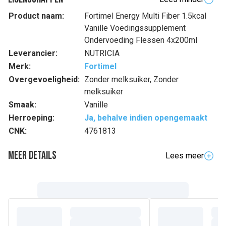
Product naam:
Fortimel Energy Multi Fiber 1.5kcal
Vanille Voedingssupplement
Ondervoeding Flessen 4x200ml
Leverancier:
NUTRICIA
Merk:
Fortimel
Overgevoeligheid:
Zonder melksuiker, Zonder
melksuiker
Smaak:
Vanille
Herroeping:
Ja, behalve indien opengemaakt
CNK:
4761813
Meer details
Lees meer
Volledige beschrijving
Fortimel® Energy Multi Fibre is een energierijke, kant-en-
klare volledige drinkvoeding met vezels.
• Per flesje van 200 ml: 308 kcal, 12 g eiwit, 4.4 g vezels
• Met vitaminen en mineralen
• Bevat de unieke multi-vezelmix ontwikkeld door Nutricia