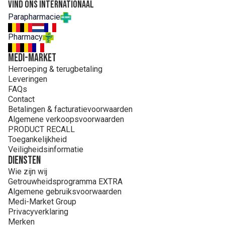
riboflavine, kaliumjodide, fyllochinon.
Vind ons internationaal
Parapharmacie
Pharmacy
MEDI-MARKET
Herroeping & terugbetaling
Leveringen
FAQs
Contact
Betalingen & facturatievoorwaarden
Algemene verkoopsvoorwaarden
PRODUCT RECALL
Toegankelijkheid
Veiligheidsinformatie
Diensten
Wie zijn wij
Getrouwheidsprogramma EXTRA
Algemene gebruiksvoorwaarden
Medi-Market Group
Privacyverklaring
Merken