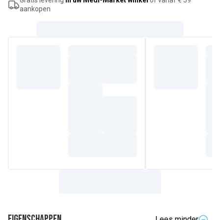
Gratis levering
in uw Medi-Market winkel
of vanaf € 59
aankopen
Eigenschappen
Lees minder