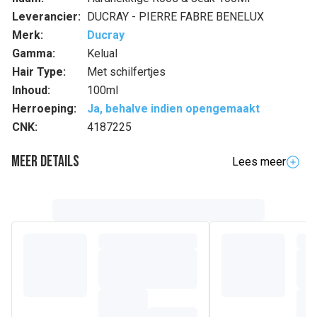
Leverancier:
DUCRAY - PIERRE FABRE BENELUX
Merk:
Ducray
Gamma:
Kelual
Hair Type:
Met schilfertjes
Inhoud:
100ml
Herroeping:
Ja, behalve indien opengemaakt
CNK:
4187225
Meer details
Lees meer
Volledige beschrijving
• KELUAL DS Verzorgende shampoo verzacht de jeuk en
helpt roos definitief te bestrijden • De zuiverende formule
werkt in op de factoren die verantwoordelijk zijn voor
ernstige roos en het terugkomen ervan, wat gepaard gaat
met hevige jeuk • Wordt gebruikt in de bestrijdingsfase en
vervolgens in de onderhoudsfase. Helpt ook bij een
hoofdhuid die gevoelig is voor seborroïsch eczeem •
KELUAL DS Verzorgende shampoo bevat een
gepatenteerde* combinatie van actieve bestanddelen, op