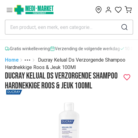
0
Gratis winkellevering
Verzending de volgende werkdag
10.000
Home
Ducray Kelual Ds Verzorgende Shampoo
Toggle menu
More
Hardnekkige Roos & Jeuk 100Ml
Ducray Kelual Ds Verzorgende Shampoo
Hardnekkige Roos & Jeuk 100Ml