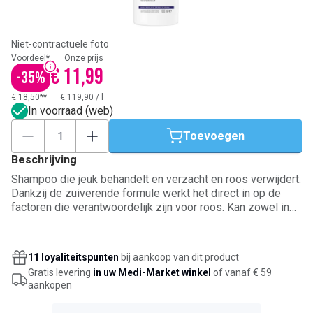
Niet-contractuele foto
Voordeel*
Onze prijs
€ 11,99
-
35
%
€ 18,50**
€ 119,90
/
l
In voorraad (web)
Toevoegen
Beschrijving
Shampoo die jeuk behandelt en verzacht en roos verwijdert.
Dankzij de zuiverende formule werkt het direct in op de
factoren die verantwoordelijk zijn voor roos. Kan zowel in
de aanvalsfase als in de onderhoudsfase worden gebruikt.
Respecteert de haarkleuring. Voor tieners en volwassenen.
11 loyaliteitspunten
bij aankoop van dit product
Gratis levering
in uw Medi-Market winkel
of vanaf € 59
aankopen