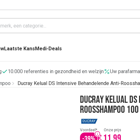
uw
Laatste Kans
Medi-Deals
g
10.000 referenties in gezondheid en welzijn
Uw parafarma
mpoo
Ducray Kelual DS Intensive Behandelende Anti-Roossh
Ducray Kelual DS 
Roosshampoo 100
Voordeel*
Onze prijs
€ 11,99
-
39
%