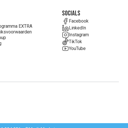
Socials
Facebook
rogramma EXTRA
LinkedIn
iksvoorwaarden
Instagram
oup
TikTok
g
YouTube