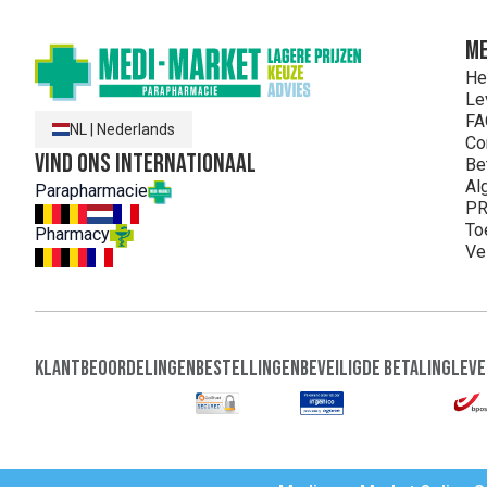
ME
He
Le
FA
NL
|
Nederlands
Co
Vind ons internationaal
Be
Al
Parapharmacie
PR
To
Pharmacy
Ve
Klantbeoordelingen
Bestellingen
Beveiligde Betaling
Leve