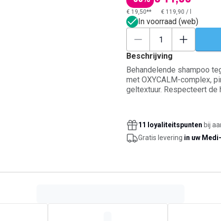
€ 19,50**
€ 119,90
/
l
In voorraad (web)
Beschrijving
Behandelende shampoo tege
met OXYCALM-complex, piro
geltextuur. Respecteert de h
bloemenparfum. Geschikt vo
11 loyaliteitspunten
bij a
Gratis levering
in uw Medi