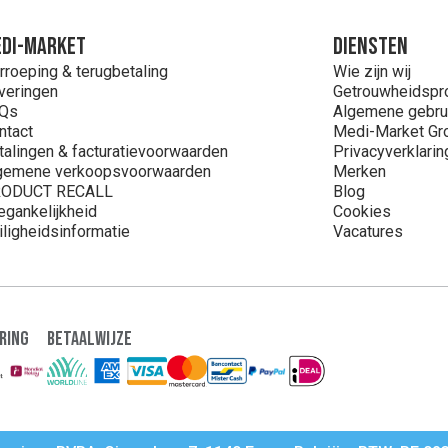
DI-MARKET
Diensten
rroeping & terugbetaling
Wie zijn wij
veringen
Getrouwheidsp
Qs
Algemene gebru
ntact
Medi-Market Gr
talingen & facturatievoorwaarden
Privacyverklarin
gemene verkoopsvoorwaarden
Merken
ODUCT RECALL
Blog
egankelijkheid
Cookies
iligheidsinformatie
Vacatures
ring
Betaalwijze