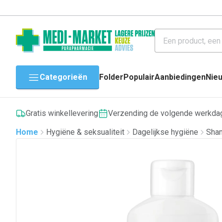
Categorieën
Folder
Populair
Aanbiedingen
Nie
Gratis winkellevering
Verzending de volgende werkda
Home
Hygiëne & seksualiteit
Dagelijkse hygiëne
Sha