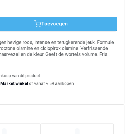
Toevoegen
n hevige roos, intense en terugkerende jeuk. Formule
ctone olamine en ciclopirox olamine. Verfrissende
aarvezel en de kleur. Geeft de wortels volume. Fris
or alle haartypen.
ankoop van dit product
-Market winkel
of vanaf € 59 aankopen