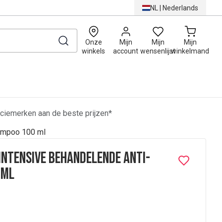
NL
|
Nederlands
0
Onze
Mijn
Mijn
Mijn
winkels
account
wensenlijst
winkelmand
ciemerken aan de beste prijzen*
ampoo 100 ml
Intensive Behandelende Anti-
 ml