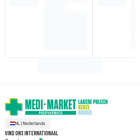
• Hij respecteert het evenwicht van de hoofdhuid en prikt
niet in de ogen
• Vrij van kleurstoffen en siliconen, hydrateert het haar en
zorgt voor glans en flexibiliteit voor veelvuldig gebruik
• Milieuvriendelijk, aangeboden in een 100% gerecycleerde
en recycleerbare PET-fles
Samenstelling
WATER (AQUA). SODIUM LAURETH SULFATE. SODIUM
CHLORIDE. COCAMIDOPROPYL BETAINE. COCO-
GLUCOSIDE. CITRIC ACID. FRAGRANCE (PARFUM).
GLYCERYL OLEATE. HYDROGENATED VEGETABLE
GLYCERIDES CITRATE. SODIUM BENZOATE. TOCOPHEROL
NL
|
Nederlands
Vind ons internationaal