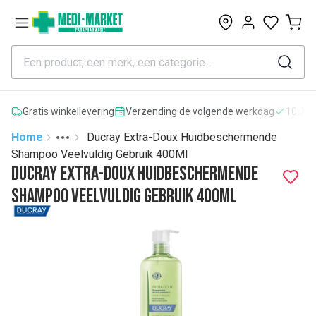
0
Gratis winkellevering
Verzending de volgende werkdag
10.000
Home
Ducray Extra-Doux Huidbeschermende
Toggle menu
More
Shampoo Veelvuldig Gebruik 400Ml
Ducray Extra-Doux Huidbeschermende
Shampoo Veelvuldig Gebruik 400Ml