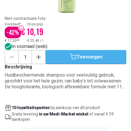
Niet-contractuele foto
Voordeel*
Onze prijs
€ 10,19
-
42
%
€ 17,50**
€ 25,48
/
l
In voorraad (web)
Toevoegen
Beschrijving
Huidbeschermende shampoo voor veelvuldig gebruik,
geschikt voor het hele gezin, van baby’s tot volwassenen.
De hoogtolerante, biologisch afbreekbare formule met 11
ingrediënten, waarvan 91% van natuurlijke oorsprong, reinigt
normaal, kwetsbaar en delicaat haar in alle zachtheid.
Respecteert het evenwicht van de hoofdhuid, hydrateert het
10 loyaliteitspunten
bij aankoop van dit product
haar en laat het soepel en glanzend aanvoelen. Aangenaam
Gratis levering
in uw Medi-Market winkel
of vanaf € 59
in gebruik en prikt niet in de ogen. Aanbrengen op nat haar,
aankopen
laten schuimen en uitspoelen.