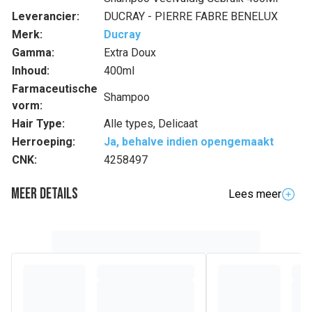
Leverancier:
DUCRAY - PIERRE FABRE BENELUX
Merk:
Ducray
Gamma:
Extra Doux
Inhoud:
400ml
Farmaceutische
Shampoo
vorm:
Hair Type:
Alle types, Delicaat
Herroeping:
Ja, behalve indien opengemaakt
CNK:
4258497
Meer details
Lees meer
Volledige beschrijving
• De EXTRA-DOUX huidbeschermende shampoo, met
hypoallergeen parfum, wast het haar van het hele gezin in
alle zachtheid
• De minimalistische en biologisch afbreekbare formule is
samengesteld uit 11 ingrediënten, waarvan 91% van
natuurlijke oorsprong zijn