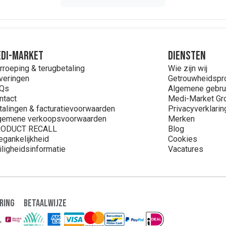
DI-MARKET
Diensten
rroeping & terugbetaling
Wie zijn wij
veringen
Getrouwheidsp
Qs
Algemene gebru
ntact
Medi-Market Gr
talingen & facturatievoorwaarden
Privacyverklarin
gemene verkoopsvoorwaarden
Merken
ODUCT RECALL
Blog
egankelijkheid
Cookies
iligheidsinformatie
Vacatures
ring
Betaalwijze