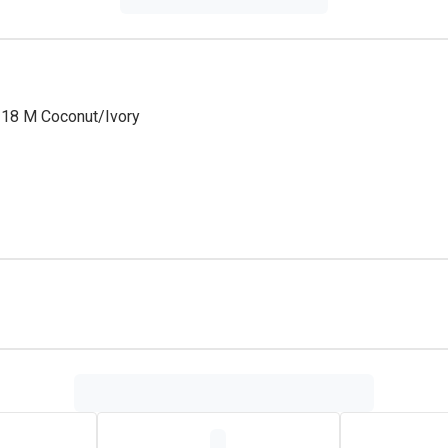
-18 M Coconut/Ivory
en is smaak- en geurvrij. Dit is extra belangrijk voor baby's die
by tijdens het gebruik vrij ademen door de neus. De Prime fopspen