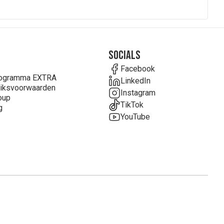
Socials
Facebook
rogramma EXTRA
LinkedIn
iksvoorwaarden
Instagram
oup
TikTok
g
YouTube