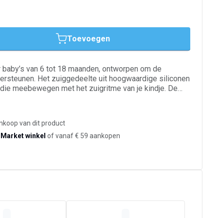
Toevoegen
baby’s van 6 tot 18 maanden, ontworpen om de
ndersteunen. Het zuiggedeelte uit hoogwaardige siliconen
 die meebewegen met het zuigritme van je kindje. De
n vertrouwd gevoel en is geschikt bij borstvoeding.
suitsparing laat je baby vrij door de neus ademen en
oelige huid.
ankoop van dit product
-Market winkel
of vanaf € 59 aankopen