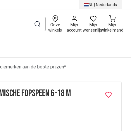
NL
|
Nederlands
0
Onze
Mijn
Mijn
Mijn
winkels
account
wensenlijst
winkelmand
ciemerken aan de beste prijzen*
mische Fopspeen 6-18 M