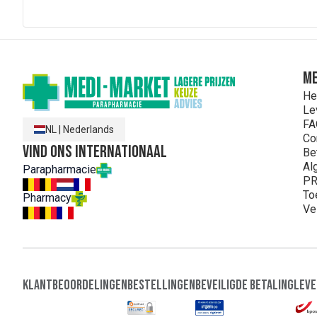
ME
He
Le
FA
NL
|
Nederlands
Co
Vind ons internationaal
Be
Al
Parapharmacie
PR
To
Pharmacy
Ve
Klantbeoordelingen
Bestellingen
Beveiligde Betaling
Leve