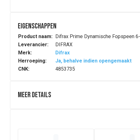
Eigenschappen
Product naam:
Difrax Prime Dynamische Fopspeen 6
Leverancier:
DIFRAX
Merk:
Difrax
Herroeping:
Ja, behalve indien opengemaakt
CNK:
4853735
Meer details
Samenstelling
De Prime fopspeen is gemaakt van hoogwaardige siliconen 
Dankzij de speciale uitsparing in het schildje kan je ba
kindje niet.