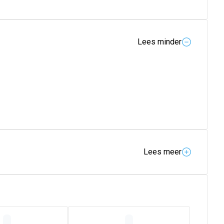
Lees minder
Lees meer
 in het begin gevoelig zijn voor prikkels van buitenaf.
en zijn extra licht in gewicht en belasten de mond van je