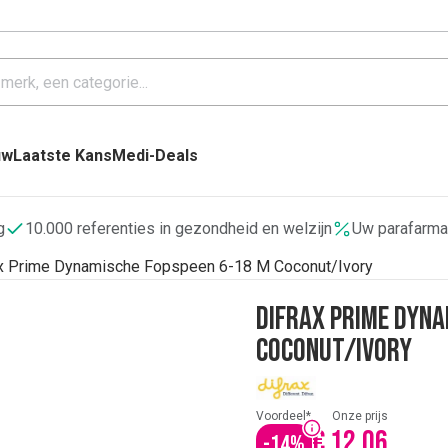
uw
Laatste Kans
Medi-Deals
g
10.000 referenties in gezondheid en welzijn
Uw parafarma
ax Prime Dynamische Fopspeen 6-18 M Coconut/Ivory
Difrax Prime Dyna
Coconut/Ivory
Voordeel*
Onze prijs
€ 12,06
-
14
%