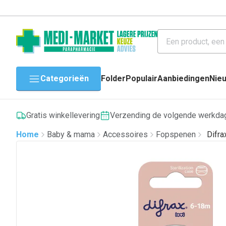
Categorieën
Folder
Populair
Aanbiedingen
Nie
Gratis winkellevering
Verzending de volgende werkda
Home
Baby & mama
Accessoires
Fopspenen
Difr