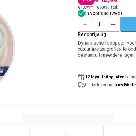
€ 13,99**
€ 6,03
/
stuk
In voorraad (web)
Beschrijving
Dynamische fopspeen voor 
natuurlijke zuigreflex te o
bestaat uit meerdere lagen
symmetrische vorm geeft ee
Het lichte schildje met neu
beperkt contact met de gev
12 loyaliteitspunten
bij a
Gratis levering
in uw Medi