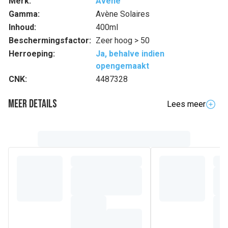
Merk:
Avène
Gamma:
Avène Solaires
Inhoud:
400ml
Beschermingsfactor:
Zeer hoog > 50
Herroeping:
Ja, behalve indien
opengemaakt
CNK:
4487328
Meer details
Lees meer
Samenstelling
AVENE THERMAL SPRING WATER (AVENE AQUA). C12-15
ALKYL BENZOATE. COCO-CAPRYLATE/CAPRATE.
DIISOPROPYL ADIPATE. METHYLENE BIS-
BENZOTRIAZOLYL TETRAMETHYLBUTYLPHENOL [NANO].
WATER (AQUA). BIS-ETHYLHEXYLOXYPHENOL
METHOXYPHENYL TRIAZINE. DIETHYLHEXYL BUTAMIDO
TRIAZONE. POLYGLYCERYL-2 DIPOLYHYDROXYSTEARATE.
GLYCERIN. BUTYL METHOXYDIBENZOYLMETHANE. DECYL
GLUCOSIDE. BENZOIC ACID. BUTYLENE GLYCOL.
CAPRYLIC/CAPRIC TRIGLYCERIDE. CAPRYLYL GLYCOL.