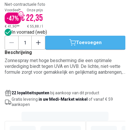
Niet-contractuele foto
Voordeel*
Onze prijs
€ 22,35
-
47
%
€ 41,90**
€ 55,88
/
l
In voorraad (web)
Toevoegen
Beschrijving
Zonnespray met hoge bescherming die een optimale
verdediging biedt tegen UVA en UVB. De lichte, niet-vette
formule zorgt voor gemakkelijk en gelijkmatig aanbrengen,
en is tegelijkertijd waterproof. Kalmeert en hydrateert de
huid, en beschermt tegelijkertijd tegen schadelijke
zonnestralen. Deze spray is ideaal voor de gevoelige huid
22 loyaliteitspunten
bij aankoop van dit product
en geschikt voor het hele gezin.
Gratis levering
in uw Medi-Market winkel
of vanaf € 59
aankopen