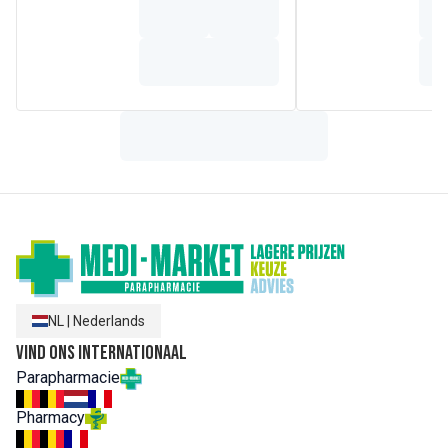
DISODIUM EDTA. HELIANTHUS ANNUUS (SUNFLOWER)
SEED OIL (HELIANTHUS ANNUUS SEED OIL).
HYDROXYCAPRIC ACID. LAURYL GLUCOSIDE.
OXOTHIAZOLIDINE. PROPYLENE GLYCOL. SODIUM
BENZOATE. SODIUM CITRATE. SODIUM LAURYL GLUCOSE
CARBOXYLATE. SORBIC ACID. TOCOPHEROL.
TOCOPHERYL GLUCOSIDE. XANTHAN GUM
NL
|
Nederlands
Vind ons internationaal
Parapharmacie
Pharmacy