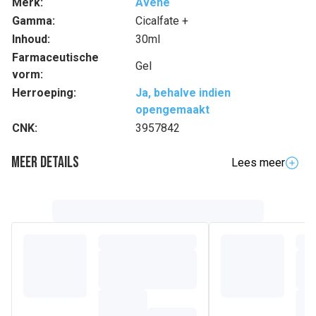
Merk:
Avène
Gamma:
Cicalfate +
Inhoud:
30ml
Farmaceutische
Gel
vorm:
Herroeping:
Ja, behalve indien
opengemaakt
CNK:
3957842
Meer details
Lees meer
Samenstelling
AVENE THERMAL SPRING WATER (AVENE AQUA).
DIMETHICONE. GLYCERIN. HYDROXYETHYL
ACRYLATE/SODIUM ACRYLOYLDIMETHYL TAURATE
COPOLYMER. DIMETHICONOL. AQUAPHILUS DOLOMIAE
FERMENT FILTRATE. ARGININE. COPPER SULFATE.
DIMETHICONE CROSSPOLYMER. POLYSORBATE 6.
SODIUM BENZOATE. SODIUM HYALURONATE. SORBITAN
ISOSTEARATE. TROMETHAMINE. WATER (AQUA).
XANTHAN GUM. ZINC SULFATE