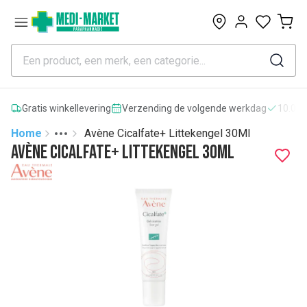
0
Gratis winkellevering
Verzending de volgende werkdag
10.000
Home
Avène Cicalfate+ Littekengel 30Ml
Toggle menu
More
Avène Cicalfate+ Littekengel 30Ml