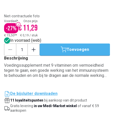
Niet-contractuele foto
Voordeel*
Onze prijs
€ 11,29
-
27
%
€ 15,50**
€ 0,19
/
stuk
In voorraad (web)
Toevoegen
Beschrijving
Voedingssupplement met 9 vitaminen om vermoeidheid
tegen te gaan, een goede werking van het immuunsysteem
te behouden en om bij te dragen aan de normale werking
van het zenuwstelsel en botgroei en -ontwikkeling. Voor
kinderen vanaf 3 jaar.
De bijsluiter downloaden
11 loyaliteitspunten
bij aankoop van dit product
Gratis levering
in uw Medi-Market winkel
of vanaf € 59
aankopen