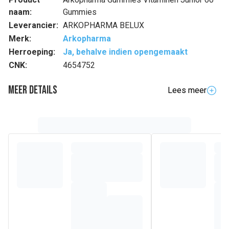
naam:
Gummies
Leverancier:
ARKOPHARMA BELUX
Merk:
Arkopharma
Herroeping:
Ja, behalve indien opengemaakt
CNK:
4654752
Meer details
Lees meer
Volledige beschrijving
Het laboratorium Arkopharma, al meer dan 30 jaar expert op
het gebied van vitamines voor iedereen, heeft ARKO
GUMMIES JUNIOR ontwikkeld. Deze formule, speciaal
ontwikkeld om te voldoen aan de behoeften van kinderen
vanaf 3 jaar, zonder suiker en met natuurlijke smaken
(sinaasappel-, frambozen- en bosbessensmaak),
combineert 9 vitamines om te helpen:
Vermoeidheid te verminderen dankzij vitamine B3, B6 en
B12.
Een gezond immuunsysteem te behouden dankzij vitamine
A, B6, C en D3.
Bijdragen aan de normale werking van het zenuwstelsel