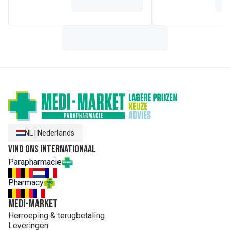
Hydroxypropylmethylcellulose.
*Equivalent aan 4,8 g van het bovengronds gedeelte van
Rode klaver voor 1 capsule.
**Oorsprong EU/niet-EU
Gemiddelde voedingsinformatie
Voor 1 capsule
Totale isoflavonen
uitgedrukt in de vorm van glycosiden
32 mg
uitgedrukt in de vorm aglyconen
2 mg
Extract van Rode klaver
1 mg
NL
|
Nederlands
Vind ons internationaal
Parapharmacie
Pharmacy
MEDI-MARKET
Herroeping & terugbetaling
Leveringen