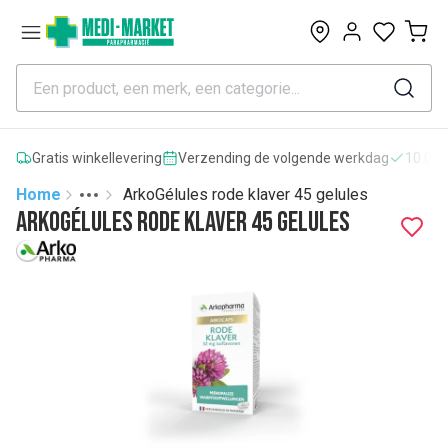
0
Gratis winkellevering
Verzending de volgende werkdag
10.000
Home
ArkoGélules rode klaver 45 gelules
Toggle menu
More
ArkoGélules rode klaver 45 gelules