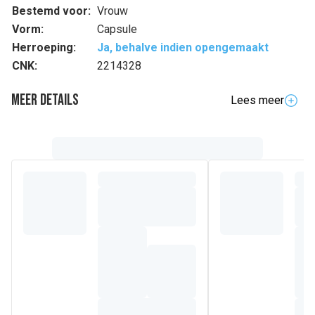
Bestemd voor:
Vrouw
Vorm:
Capsule
Herroeping:
Ja, behalve indien opengemaakt
CNK:
2214328
Meer details
Lees meer
Volledige beschrijving
Arkocapsules® Rode klaver is een voedingssupplement
speciaal geformuleerd om bepaalde ongemakken van de
menopauze tegen te gaan, zoals warmteopwellingen.
Dankzij zijn unieke knowhow, restitueert Arkopharma de
bestanddelen van Rode klaver, die in synergie werken met
het grootste respect voor uw lichaam.
Samenstelling
Detail van de ingrediënten
Vulstof: cellulose
Extract* van het bovengronds gedeelte van Rode klaver**
(Trifolium pratense) dat isoflavonen levert
Antiklontermiddel: magnesiumstearaat.
CAPSULE 1% PLANTAARDIG: