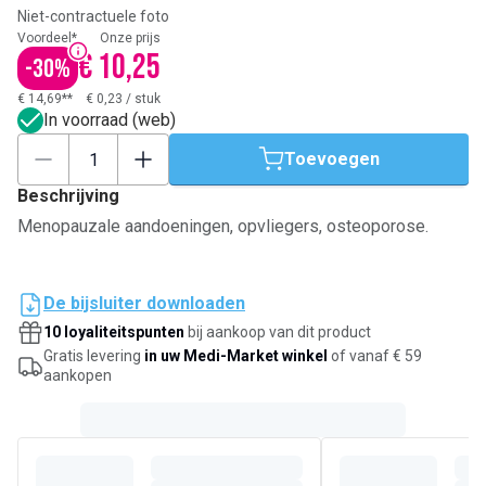
Niet-contractuele foto
Voordeel*
Onze prijs
€ 10,25
-
30
%
€ 14,69**
€ 0,23
/
stuk
In voorraad (web)
Toevoegen
Beschrijving
Menopauzale aandoeningen, opvliegers, osteoporose.
De bijsluiter downloaden
10 loyaliteitspunten
bij aankoop van dit product
Gratis levering
in uw Medi-Market winkel
of vanaf € 59
aankopen