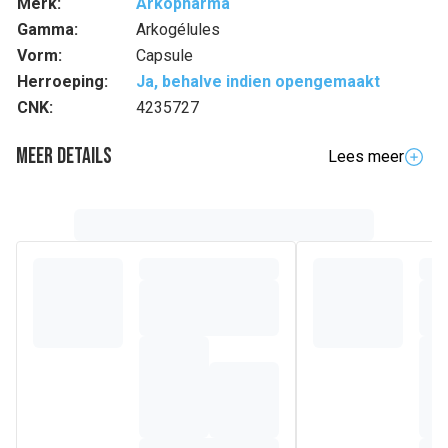
Merk:
Arkopharma
Gamma:
Arkogélules
Vorm:
Capsule
Herroeping:
Ja, behalve indien opengemaakt
CNK:
4235727
Meer details
Lees meer
Volledige beschrijving
ARKOCAPS® MÉLISSE Aangewezen bij innerlijke onrust
Voor volwassenen en adolescenten ouder dan 12 jaar
Samenstelling
Poeder* (integraal Totum) van het blad van BIO Melisse
(
Melissa Officinalis
)
CAPSULE 1% PLANTAARDIG:
Hydroxypropylmethylcellulose
Gemiddelde voedingsinformatie
Voor 2
Voor 4
capsules
capsules
Poeder van het blad van
55 mg
11 mg
Melisse