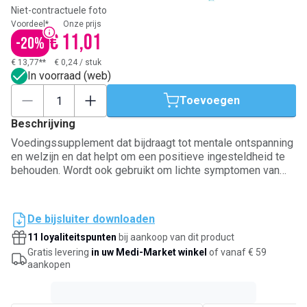
Niet-contractuele foto
Voordeel*
Onze prijs
€ 11,01
-
20
%
€ 13,77**
€ 0,24
/
stuk
In voorraad (web)
Toevoegen
Beschrijving
Voedingssupplement dat bijdraagt tot mentale ontspanning
en welzijn en dat helpt om een positieve ingesteldheid te
behouden. Wordt ook gebruikt om lichte symptomen van
een verstoorde maag-darmwerking te verlichten, met name
opgeblazen gevoel en flatulentie.
De bijsluiter downloaden
11 loyaliteitspunten
bij aankoop van dit product
Gratis levering
in uw Medi-Market winkel
of vanaf € 59
aankopen