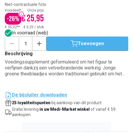
Niet-contractuele foto
Voordeel*
Onze prijs
€ 25,95
-
26
%
€ 35,02**
€ 0,20
/
stuk
In voorraad (web)
Toevoegen
Beschrijving
Voedingssupplement geformuleerd om het figuur te
verfijnen dankzij een vetverbrandende werking. Jonge
groene theeblaadjes worden traditioneel gebruikt om het
natuurlijk metabolisme van vetten te bevorderen.
Samengesteld uit integraal poeder van groene theeblaadjes
uit China. Voor volwassenen. Af te raden voor zwangere
De bijsluiter downloaden
vrouwen of vrouwen die borstvoeding geven.
25 loyaliteitspunten
bij aankoop van dit product
Gratis levering
in uw Medi-Market winkel
of vanaf € 59
aankopen