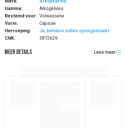
Merk:
Arkopharma
Gamma:
Arkogélules
Bestemd voor:
Volwassene
Vorm:
Capsule
Herroeping:
Ja, behalve indien opengemaakt
CNK:
3872629
Meer details
Lees meer
Volledige beschrijving
Arkocaps® Groene thee is een voedingssupplement
speciaal geformuleerd voor personen die wensen
hun
silhouet te verfijnen
dankzij zijn vetverbrandende
werking.
Dankzij zijn unieke knowhow,
restitueert
Arkopharma
100 % van de werkzame bestanddelen van Groene
thee,
die in synergie werken met het grootste respect voor
het lichaam.
Samenstelling
Detail van de ingrediënten
Poeder (integraal totum) en waterig extract van BIO Groene