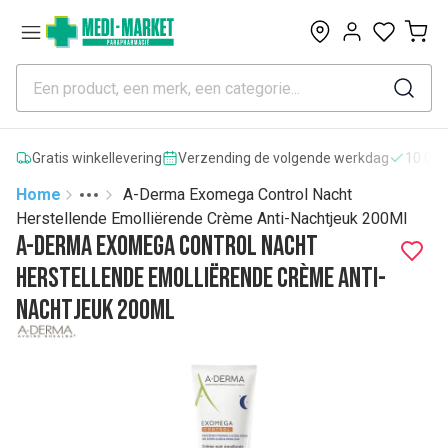
0
Gratis winkellevering
Verzending de volgende werkdag
10.000
Home
A-Derma Exomega Control Nacht
Toggle menu
More
Herstellende Emolliërende Crème Anti-Nachtjeuk 200Ml
A-Derma Exomega Control Nacht
Herstellende Emolliërende Crème Anti-
Nachtjeuk 200Ml