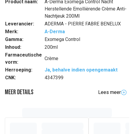
Product naam:
A-Derma Exomega Control Nacht
Herstellende Emolliërende Crème Anti-
Nachtjeuk 200Ml
Leverancier:
ADERMA - PIERRE FABRE BENELUX
Merk:
A-Derma
Gamma:
Exomega Control
Inhoud:
200ml
Farmaceutische
Crème
vorm:
Herroeping:
Ja, behalve indien opengemaakt
CNK:
4347399
Meer details
Lees meer
Samenstelling
WATER (AQUA). CAPRYLIC/CAPRIC TRIGLYCERIDE.
GLYCERIN. CETEARYL ALCOHOL. NIACINAMIDE. 1-
HYDROXYDECENOIC ACID. AVENA SATIVA (OAT)
LEAF/STEM EXTRACT (AVENA SATIVA LEAF/STEM
EXTRACT). BENZOIC ACID. CAPRYLYL GLYCOL. CETEARYL