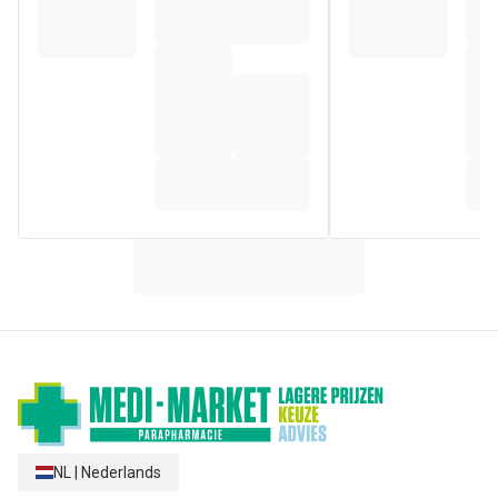
GLUCOSIDE. CETYL ALCOHOL. GLYCERYL STEARATE.
HELIANTHUS ANNUUS (SUNFLOWER) SEED OIL
(HELIANTHUS ANNUUS SEED OIL). HELICHRYSUM
GYMNOCEPHALUM FLOWER/LEAF/STEM EXTRACT.
MALTODEXTRIN. OENOTHERA BIENNIS (EVENING
PRIMROSE) OIL (OENOTHERA BIENNIS OIL). PEG-1
STEARATE. POLYACRYLATE-13. POLYISOBUTENE.
POLYSORBATE 2. SODIUM HYDROXIDE. SORBITAN
ISOSTEARATE. TOCOPHEROL. TOCOPHERYL ACETATE
NL
|
Nederlands