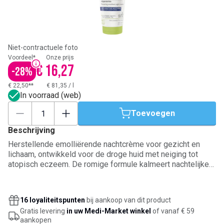
Niet-contractuele foto
Voordeel*
Onze prijs
€ 16,27
-
28
%
€ 22,50**
€ 81,35
/
l
In voorraad (web)
Toevoegen
Beschrijving
Herstellende emolliërende nachtcrème voor gezicht en
lichaam, ontwikkeld voor de droge huid met neiging tot
atopisch eczeem. De romige formule kalmeert nachtelijke
jeuk, vermindert de neiging tot krabben en ondersteunt het
herstel van de huidbarrière tijdens de slaap. Met
verzachtende Rhealba en Helichrysum, en 97% ingrediënten
16 loyaliteitspunten
bij aankoop van dit product
van natuurlijke oorsprong. Breng ’s avonds aan op een
Gratis levering
in uw Medi-Market winkel
of vanaf € 59
schone huid als voedende verzorging voor de nacht.
aankopen