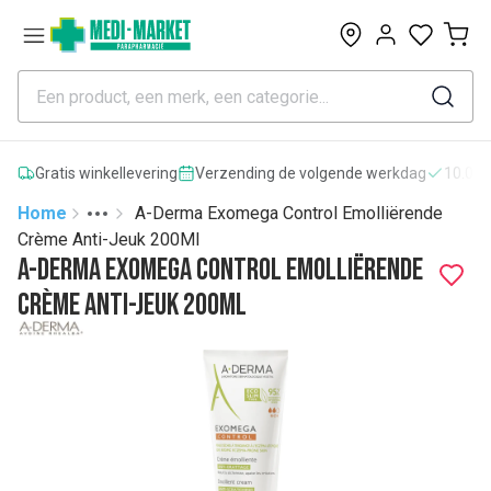
0
Gratis winkellevering
Verzending de volgende werkdag
10.000
Home
A-Derma Exomega Control Emolliërende
Toggle menu
More
Crème Anti-Jeuk 200Ml
A-Derma Exomega Control Emolliërende
Crème Anti-Jeuk 200Ml