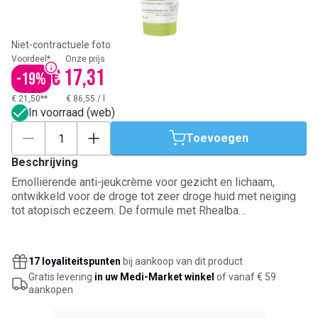
Niet-contractuele foto
Voordeel*
Onze prijs
€ 17,31
-
19
%
€ 21,50**
€ 86,55
/
l
In voorraad (web)
Toevoegen
Beschrijving
Emolliërende anti-jeukcrème voor gezicht en lichaam,
ontwikkeld voor de droge tot zeer droge huid met neiging
tot atopisch eczeem. De formule met Rhealba
haverplantextract, Filaxerin en vitamine B3 kalmeert jeuk,
vermindert roodheid en ondersteunt de huidbarrière. Ze
voedt intensief, maakt de huid minder droog en helpt het
17 loyaliteitspunten
bij aankoop van dit product
huidmicrobioom in balans te brengen. Geschikt vanaf de
Gratis levering
in uw Medi-Market winkel
of vanaf € 59
geboorte en te gebruiken met één toepassing per dag.
aankopen
Romige textuur die niet vet of kleverig aanvoelt.