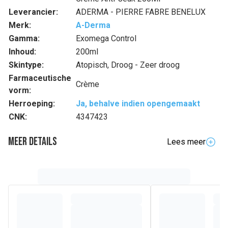
Leverancier:
ADERMA - PIERRE FABRE BENELUX
Merk:
A-Derma
Gamma:
Exomega Control
Inhoud:
200ml
Skintype:
Atopisch, Droog - Zeer droog
Farmaceutische
Crème
vorm:
Herroeping:
Ja, behalve indien opengemaakt
CNK:
4347423
Meer details
Lees meer
Volledige beschrijving
De jeukwerende EMOLLIËRENDE CRÈME helpt, met
slechts één toepassing per dag jeuk te kalmeren* en
irritatiepieken te spreiden, terwijl het roodheid van droge
huid met neiging tot atopisch eczeem vermindert. De 360°
effectiviteit maakt de huid minder droog, versterkt de
huidbarrière en helpt het microbioom weer in evenwicht te