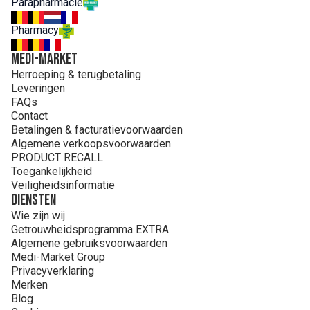
Parapharmacie
GLUCOSIDE. CETYL ALCOHOL. GLYCERYL STEARATE.
OENOTHERA BIENNIS (EVENING PRIMROSE) OIL
Pharmacy
(OENOTHERA BIENNIS OIL). PEG-1 STEARATE.
POLYACRYLATE-13. POLYISOBUTENE. POLYSORBATE 2.
MEDI-MARKET
SODIUM HYDROXIDE. SORBITAN ISOSTEARATE.
Herroeping & terugbetaling
TOCOPHEROL. TOCOPHERYL ACETATE
Leveringen
FAQs
Contact
Betalingen & facturatievoorwaarden
Algemene verkoopsvoorwaarden
PRODUCT RECALL
Toegankelijkheid
Veiligheidsinformatie
Diensten
Wie zijn wij
Getrouwheidsprogramma EXTRA
Algemene gebruiksvoorwaarden
Medi-Market Group
Privacyverklaring
Merken
Blog