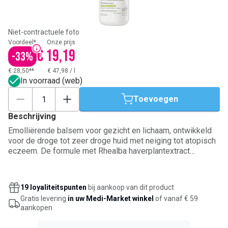
Niet-contractuele foto
Voordeel*
Onze prijs
€ 19,19
-
33
%
€ 28,50**
€ 47,98
/
l
In voorraad (web)
Toevoegen
Beschrijving
Emolliërende balsem voor gezicht en lichaam, ontwikkeld
voor de droge tot zeer droge huid met neiging tot atopisch
eczeem. De formule met Rhealba haverplantextract
kalmeert jeuk, vermindert roodheid en helpt irritatiepieken
te beperken. Bij dagelijks gebruik voedt de ultrarijke textuur
de huid, versterkt ze de huidbarrière en ondersteunt ze het
19 loyaliteitspunten
bij aankoop van dit product
evenwicht van het huidmicrobioom. Geschikt vanaf de
Gratis levering
in uw Medi-Market winkel
of vanaf € 59
geboorte, met 95% ingrediënten van natuurlijke oorsprong.
aankopen