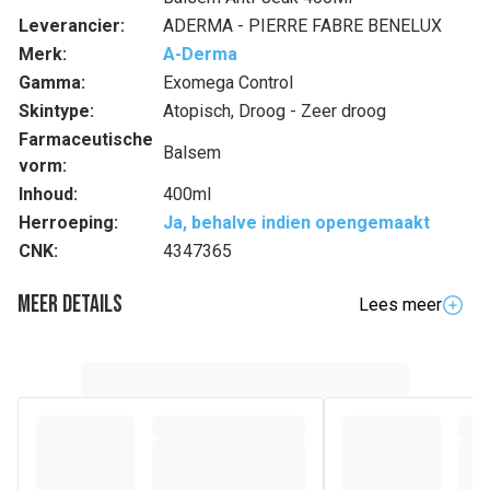
Leverancier:
ADERMA - PIERRE FABRE BENELUX
Merk:
A-Derma
Gamma:
Exomega Control
Skintype:
Atopisch, Droog - Zeer droog
Farmaceutische
Balsem
vorm:
Inhoud:
400ml
Herroeping:
Ja, behalve indien opengemaakt
CNK:
4347365
Meer details
Lees meer
Volledige beschrijving
Met slechts één toepassing per dag helpt de jeukwerende
EMOLLIËRENDE BALSEM de jeuk te verzachten* en de
irritatiepieken te spreiden terwijl de roodheid van droge
huid met neiging tot atopisch eczeem verminderd wordt.
De 360° effectiviteit maakt de huid minder droog, versterkt
de huidbarrière en helpt het microbioom weer in evenwicht