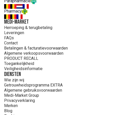
Parapharmacie
CARBOMER. CETEARYL GLUCOSIDE. GLYCERYL
STEARATE. OENOTHERA BIENNIS (EVENING PRIMROSE)
Pharmacy
OIL (OENOTHERA BIENNIS OIL). PEG-1 STEARATE.
POLYACRYLATE-13. POLYISOBUTENE. POLYSORBATE 2.
MEDI-MARKET
SODIUM HYDROXIDE. SORBITAN ISOSTEARATE.
Herroeping & terugbetaling
TOCOPHEROL. TOCOPHERYL ACETATE
Leveringen
FAQs
Contact
Betalingen & facturatievoorwaarden
Algemene verkoopsvoorwaarden
PRODUCT RECALL
Toegankelijkheid
Veiligheidsinformatie
Diensten
Wie zijn wij
Getrouwheidsprogramma EXTRA
Algemene gebruiksvoorwaarden
Medi-Market Group
Privacyverklaring
Merken
Blog