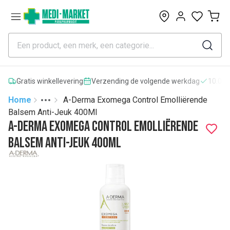
0
Gratis winkellevering
Verzending de volgende werkdag
10.000
Home
A-Derma Exomega Control Emolliërende
Toggle menu
More
Balsem Anti-Jeuk 400Ml
A-Derma Exomega Control Emolliërende
Balsem Anti-Jeuk 400Ml