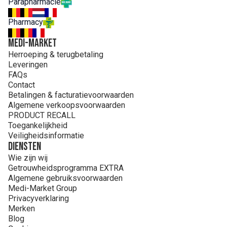
Parapharmacie
CARBOMER. CETEARYL GLUCOSIDE. GLYCERYL
STEARATE. OENOTHERA BIENNIS (EVENING PRIMROSE)
Pharmacy
OIL (OENOTHERA BIENNIS OIL). PEG-1 STEARATE.
POLYACRYLATE-13. POLYISOBUTENE. POLYSORBATE 2.
MEDI-MARKET
SODIUM HYDROXIDE. SORBITAN ISOSTEARATE.
Herroeping & terugbetaling
TOCOPHEROL. TOCOPHERYL ACETATE
Leveringen
FAQs
Contact
Betalingen & facturatievoorwaarden
Algemene verkoopsvoorwaarden
PRODUCT RECALL
Toegankelijkheid
Veiligheidsinformatie
Diensten
Wie zijn wij
Getrouwheidsprogramma EXTRA
Algemene gebruiksvoorwaarden
Medi-Market Group
Privacyverklaring
Merken
Blog