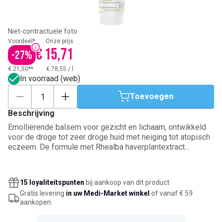
Niet-contractuele foto
Voordeel*
Onze prijs
€ 15,71
-
27
%
€ 21,50**
€ 78,55
/
l
In voorraad (web)
Toevoegen
Beschrijving
Emolliërende balsem voor gezicht en lichaam, ontwikkeld
voor de droge tot zeer droge huid met neiging tot atopisch
eczeem. De formule met Rhealba haverplantextract
kalmeert jeuk, vermindert roodheid en helpt irritatiepieken
te beperken. Bij dagelijks gebruik voedt de ultrarijke textuur
de huid, versterkt ze de huidbarrière en ondersteunt ze het
15 loyaliteitspunten
bij aankoop van dit product
evenwicht van het huidmicrobioom. Geschikt vanaf de
Gratis levering
in uw Medi-Market winkel
of vanaf € 59
geboorte, met 95% ingrediënten van natuurlijke oorsprong.
aankopen