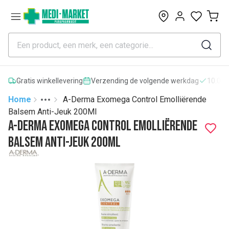
0
Gratis winkellevering
Verzending de volgende werkdag
10.000
Home
A-Derma Exomega Control Emolliërende
Toggle menu
More
Balsem Anti-Jeuk 200Ml
A-Derma Exomega Control Emolliërende
Balsem Anti-Jeuk 200Ml