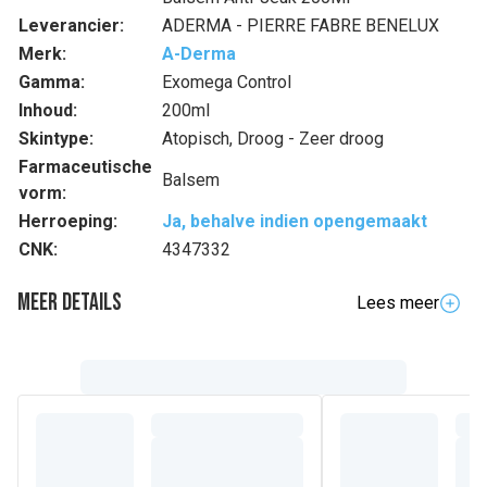
Leverancier:
ADERMA - PIERRE FABRE BENELUX
Merk:
A-Derma
Gamma:
Exomega Control
Inhoud:
200ml
Skintype:
Atopisch, Droog - Zeer droog
Farmaceutische
Balsem
vorm:
Herroeping:
Ja, behalve indien opengemaakt
CNK:
4347332
Meer details
Lees meer
Volledige beschrijving
Met slechts één toepassing per dag helpt de jeukwerende
EMOLLIËRENDE BALSEM de jeuk te verzachten* en de
irritatiepieken te spreiden terwijl de roodheid van droge
huid met neiging tot atopisch eczeem verminderd wordt.
De 360° effectiviteit maakt de huid minder droog, versterkt
de huidbarrière en helpt het microbioom weer in evenwicht