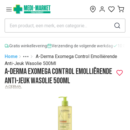
0
Gratis winkellevering
Verzending de volgende werkdag
10.000
Home
A-Derma Exomega Control Emolliërende
Toggle menu
More
Anti-Jeuk Wasolie 500Ml
A-Derma Exomega Control Emolliërende
Anti-Jeuk Wasolie 500Ml