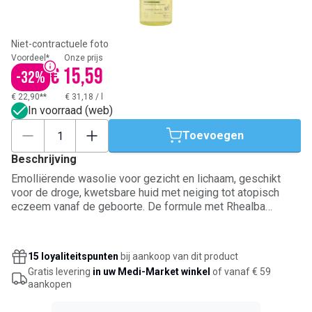
Niet-contractuele foto
Voordeel*
Onze prijs
€ 15,59
-
32
%
€ 22,90**
€ 31,18
/
l
In voorraad (web)
Toevoegen
Beschrijving
Emolliërende wasolie voor gezicht en lichaam, geschikt
voor de droge, kwetsbare huid met neiging tot atopisch
eczeem vanaf de geboorte. De formule met Rhealba
haverextract reinigt mild, voedt de huid en ondersteunt de
bescherming van de huidbarrière. Ze vermindert
trekkerigheid door uitdroging en kalmeert het jeukgevoel.
15 loyaliteitspunten
bij aankoop van dit product
Te gebruiken in bad of onder de douche, op natte huid
Gratis levering
in uw Medi-Market winkel
of vanaf € 59
aanbrengen en afspoelen. Biologisch afbreekbare formule
aankopen
met 91% ingrediënten van natuurlijke oorsprong.