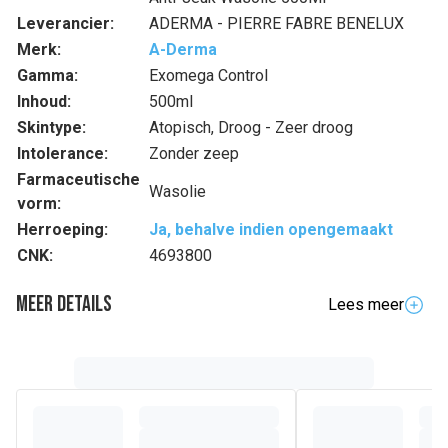
Leverancier:
ADERMA - PIERRE FABRE BENELUX
Merk:
A-Derma
Gamma:
Exomega Control
Inhoud:
500ml
Skintype:
Atopisch, Droog - Zeer droog
Intolerance:
Zonder zeep
Farmaceutische
Wasolie
vorm:
Herroeping:
Ja, behalve indien opengemaakt
CNK:
4693800
Meer details
Lees meer
Volledige beschrijving
De Emolliërende Reinigingsolie reinigt en kalmeert de
fragiele, droge huid met neiging tot atopisch eczeem.
Onmiddellijk na het aanbrengen is 100% van de huid
gekalmeerd*. In drie weken is de droge huid met 95%
verminderd**. De formule met 91% natuurlijke ingrediënten