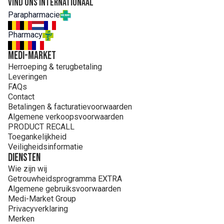
Vind ons internationaal
GLYCERYL OLEATE. HYDROGENATED VEGETABLE
Parapharmacie
GLYCERIDES CITRATE. LAURIC ACID. MAGNESIUM OXIDE.
OENOTHERA BIENNIS (EVENING PRIMROSE) OIL
Pharmacy
(OENOTHERA BIENNIS OIL). PEG-12 METHYL GLUCOSE
DIOLEATE. PROPYLENE GLYCOL. SODIUM BENZOATE.
MEDI-MARKET
SODIUM CHLORIDE. SODIUM HYDROXIDE. SODIUM
Herroeping & terugbetaling
LAUROYL METHYL ISETHIONATE. SODIUM METHYL
Leveringen
ISETHIONATE. TOCOPHEROL. TRISODIUM
FAQs
ETHYLENEDIAMINE DISUCCINATE
Contact
Betalingen & facturatievoorwaarden
Algemene verkoopsvoorwaarden
PRODUCT RECALL
Toegankelijkheid
Veiligheidsinformatie
Diensten
Wie zijn wij
Getrouwheidsprogramma EXTRA
Algemene gebruiksvoorwaarden
Medi-Market Group
Privacyverklaring
Merken