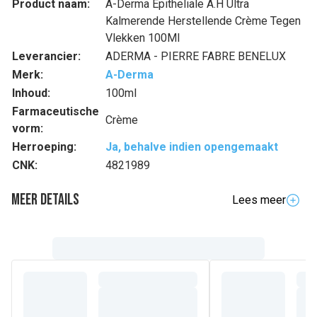
Product naam:
A-Derma Epitheliale A.H Ultra
Kalmerende Herstellende Crème Tegen
Vlekken 100Ml
Leverancier:
ADERMA - PIERRE FABRE BENELUX
Merk:
A-Derma
Inhoud:
100ml
Farmaceutische
Crème
vorm:
Herroeping:
Ja, behalve indien opengemaakt
CNK:
4821989
Meer details
Lees meer
Volledige beschrijving
Deze kalmerende herstellende crème hydrateert en
bevordert het herstel van de epidermis die verzwakt is
door oppervlakkige cosmetische of dermatologische
ingrepen. EPITHELIALE A.H ULTRA Kalmerende
Herstellende Crème* bevat 94% ingrediënten van
natuurlijke oorsprong. Het gepatenteerde** complex van