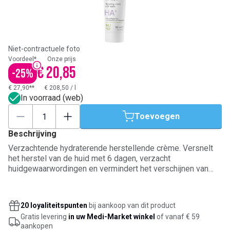
Niet-contractuele foto
Voordeel*
Onze prijs
€ 20,85
-
25
%
€ 27,90**
€ 208,50
/
l
In voorraad (web)
Toevoegen
Beschrijving
Verzachtende hydraterende herstellende crème. Versnelt
het herstel van de huid met 6 dagen, verzacht
huidgewaarwordingen en vermindert het verschijnen van
striemen. 94% ingrediënten van natuurlijke oorsprong.
20 loyaliteitspunten
bij aankoop van dit product
Gratis levering
in uw Medi-Market winkel
of vanaf € 59
aankopen