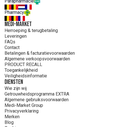
Parapharmacie
LAURETH-3. MALEIC ACID. SODIUM BENZOATE. SODIUM
HYDROXIDE. TOCOPHEROL. TRISODIUM
Pharmacy
ETHYLENEDIAMINE DISUCCINATE
MEDI-MARKET
Herroeping & terugbetaling
Leveringen
FAQs
Contact
Betalingen & facturatievoorwaarden
Algemene verkoopsvoorwaarden
PRODUCT RECALL
Toegankelijkheid
Veiligheidsinformatie
Diensten
Wie zijn wij
Getrouwheidsprogramma EXTRA
Algemene gebruiksvoorwaarden
Medi-Market Group
Privacyverklaring
Merken
Blog