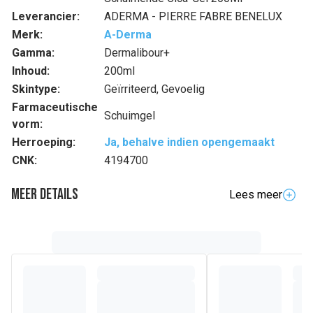
Leverancier:
ADERMA - PIERRE FABRE BENELUX
Merk:
A-Derma
Gamma:
Dermalibour+
Inhoud:
200ml
Skintype:
Geïrriteerd, Gevoelig
Farmaceutische
Schuimgel
vorm:
Herroeping:
Ja, behalve indien opengemaakt
CNK:
4194700
Meer details
Lees meer
Volledige beschrijving
Het dermatologisch en plantaardige laboratorium A-DERMA
komt tegemoet aan de behoeften van de geïrriteerde en
kwetsbare huid die rood is, jeukt en nood heeft aan een
hygiëneproduct dat zowel mild als zuiverend is.
DERMALIBOUR + CICA – Schuimende Reinigingsgel is
geschikt voor de geïrriteerde huid van het hele gezin,