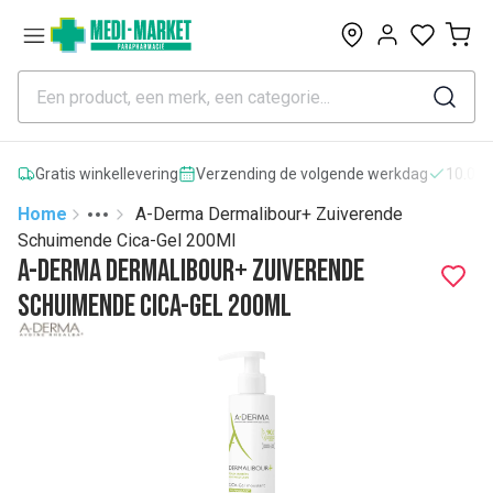
0
Gratis winkellevering
Verzending de volgende werkdag
10.000
Home
A-Derma Dermalibour+ Zuiverende
Toggle menu
More
Schuimende Cica-Gel 200Ml
A-Derma Dermalibour+ Zuiverende
Schuimende Cica-Gel 200Ml