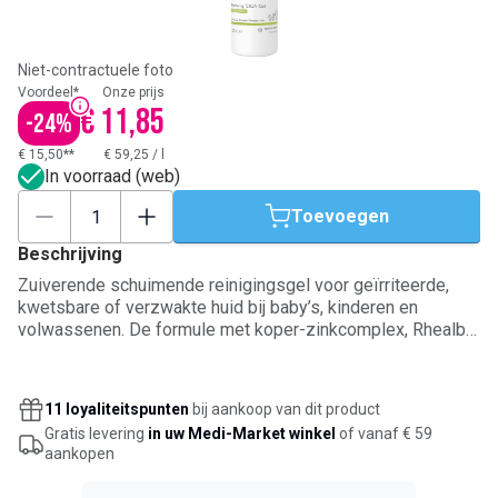
Niet-contractuele foto
Voordeel*
Onze prijs
€ 11,85
-
24
%
€ 15,50**
€ 59,25
/
l
In voorraad (web)
Toevoegen
Beschrijving
Zuiverende schuimende reinigingsgel voor geïrriteerde,
kwetsbare of verzwakte huid bij baby’s, kinderen en
volwassenen. De formule met koper-zinkcomplex, Rhealba
haverplantextract en milde oppervlakteactieve stoffen
reinigt zacht, kalmeert roodheid, jeuk en prikkelingen, en
helpt de huid te zuiveren. Geschikt voor gezicht, lichaam,
11 loyaliteitspunten
bij aankoop van dit product
handen, hoofdhuid en uitwendige intieme zones. Vormt een
Gratis levering
in uw Medi-Market winkel
of vanaf € 59
romig schuim, heeft een fysiologische pH en bevat 90%
aankopen
ingrediënten van natuurlijke oorsprong.