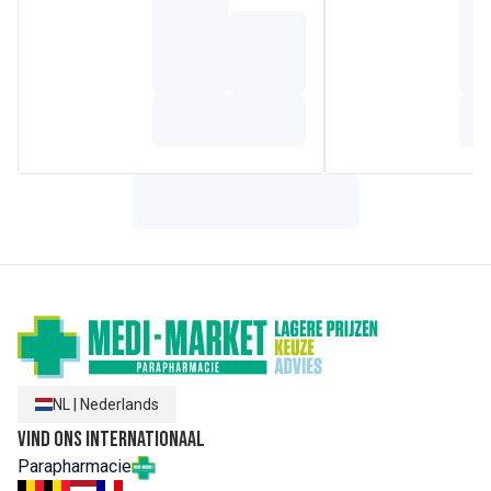
drogende product in de apotheek maakt.* Rhealba® Haver
van biologische teelt. Vegan Info: zonder ingrediënten van
dierlijke oorsprong.* IQVIA - Pharmatrend International -
Markt 83H1 PROD. SCHOONHEID PR REST. HUID, lotions
en sprays - in apotheken in Duitsland, Oostenrijk, België,
Spanje, Frankrijk, Griekenland, Italië, Polen, Portugal,
Slovakije, Zwitserland en Tsjechië - Jaar 2019 - in volume
en waarde
Samenstelling
WATER (AQUA). ZINC OXIDE. HYDROGENATED STARCH
HYDROLYSATE. ACRYLATES/VINYL ISODECANOATE
CROSSPOLYMER. AVENA SATIVA (OAT) LEAF/STEM
EXTRACT (AVENA SATIVA LEAF/STEM EXTRACT). BENZYL
ALCOHOL. SODIUM HYDROXIDE
NL
|
Nederlands
Vind ons internationaal
Parapharmacie