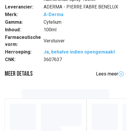
Leverancier:
ADERMA - PIERRE FABRE BENELUX
Merk:
A-Derma
Gamma:
Cytelium
Inhoud:
100ml
Farmaceutische
Verstuiver
vorm:
Herroeping:
Ja, behalve indien opengemaakt
CNK:
3607637
Meer details
Lees meer
Volledige beschrijving
Deze spray met waterige en lichte textuur bestaat uit
slechts zeven ingrediënten waarvan 99% van natuurlijke
oorsprong. Het product droogt en verzacht zonder de huid
te verkleuren de plooien, uitwendige intieme zones, billen
en fragiele zones met neiging tot maceratie, vanaf het
eerste gebruik. Een niet-geparfumeerde, natuurlijke en
hoogtolerante formule geschikt voor het hele gezin, die
CYTELIUM Drogende spray tot het meest verkochte