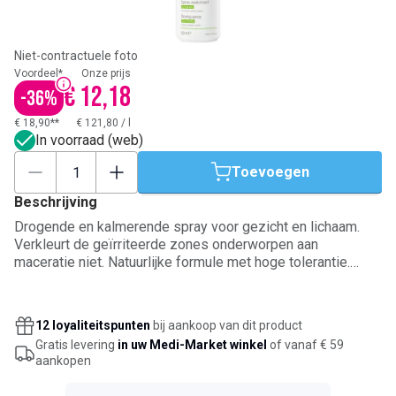
Niet-contractuele foto
Voordeel*
Onze prijs
€ 12,18
-
36
%
€ 18,90**
€ 121,80
/
l
In voorraad (web)
Toevoegen
Beschrijving
Drogende en kalmerende spray voor gezicht en lichaam.
Verkleurt de geïrriteerde zones onderworpen aan
maceratie niet. Natuurlijke formule met hoge tolerantie.
Voor zuigelingen, kinderen en volwassenen.
12 loyaliteitspunten
bij aankoop van dit product
Gratis levering
in uw Medi-Market winkel
of vanaf € 59
aankopen