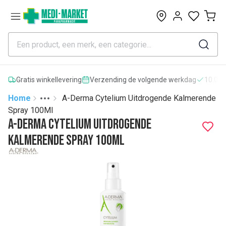
0
Gratis winkellevering
Verzending de volgende werkdag
10.000
Home
A-Derma Cytelium Uitdrogende Kalmerende
Toggle menu
More
Spray 100Ml
A-Derma Cytelium Uitdrogende
Kalmerende Spray 100Ml