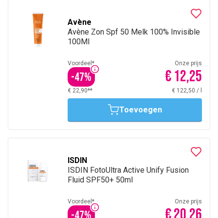
Avène
Avène Zon Spf 50 Melk 100% Invisible
100Ml
Voordeel*
Onze prijs
€ 12,25
-
47
%
€ 22,90**
€ 122,50
/
l
Toevoegen
ISDIN
ISDIN FotoUltra Active Unify Fusion
Fluid SPF50+ 50ml
Voordeel*
Onze prijs
€ 20,26
-
47
%