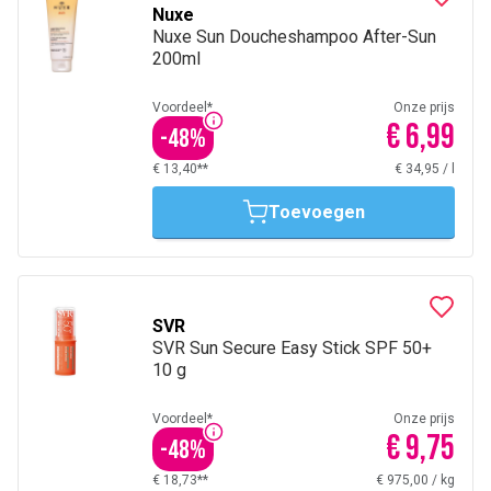
Nuxe
Nuxe Sun Doucheshampoo After-Sun
200ml
Voordeel*
Onze prijs
€ 6,99
-
48
%
€ 13,40**
€ 34,95
/
l
Toevoegen
SVR
SVR Sun Secure Easy Stick SPF 50+
10 g
Voordeel*
Onze prijs
€ 9,75
-
48
%
€ 18,73**
€ 975,00
/
kg