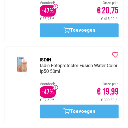
Voordeel*
Onze prijs
€ 20,75
-
47
%
€ 38,95**
€ 415,00
/
l
Toevoegen
ISDIN
Isdin Fotoprotector Fusion Water Color
Ip50 50ml
Voordeel*
Onze prijs
€ 19,99
-
47
%
€ 37,50**
€ 399,80
/
l
Toevoegen