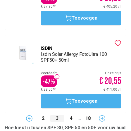
€ 37,95**
€ 405,20
/
l
Toevoegen
ISDIN
Isdin Solar Allergy FotoUltra 100
SPF50+ 50ml
Voordeel*
Onze prijs
€ 20,55
-
47
%
€ 38,50**
€ 411,00
/
l
Toevoegen
2
3
4
...
18
Hoe kiest u tussen SPF 30, SPF 50 en 50+ voor uw huid