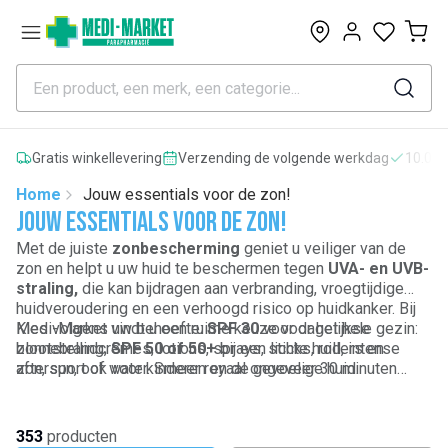
0
Gratis winkellevering
Verzending de volgende werkdag
10.000
Home
Jouw essentials voor de zon!
Jouw essentials voor de zon!
Met de juiste
zonbescherming
geniet u veiliger van de
zon en helpt u uw huid te beschermen tegen
UVA- en UVB-
straling,
die kan bijdragen aan verbranding, vroegtijdige
huidveroudering en een verhoogd risico op huidkanker. Bij
Medi-Market vindt u
Kies volgens uw behoefte:
een ruime keuze voor het hele gezin
SPF 30
voor dagelijkse
:
zonnebrandcrèmes, lotions, sprays, sticks, rollers en
blootstelling,
SPF 50 of 50+
bij een lichte huid, intense
aftersun, ook voor
zon, sport of water. Smeer royaal ongeveer 30 minuten
kinderen
en de gevoelige huid.
vooraf en herhaal elke 2 uur, en na zwemmen of zweten.
Vergeet niet: zonnebrand werkt het best in combinatie met
schaduw, beschermende kleding, een hoed en zonnebril,
353
producten