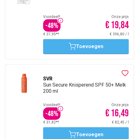
Voordeel*
Onze prijs
€ 19,84
-
48
%
€ 37,95**
€ 396,80
/
l
Toevoegen
SVR
Sun Secure Knisperend SPF 50+ Melk
200 ml
Voordeel*
Onze prijs
€ 16,49
-
48
%
€ 31,82**
€ 82,45
/
l
Toevoegen