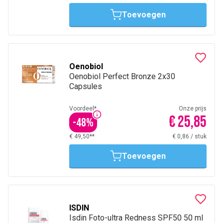
Toevoegen
Oenobiol
Oenobiol Perfect Bronze 2x30
Capsules
Voordeel*
Onze prijs
€ 25,85
-
48
%
€ 49,50**
€ 0,86
/
stuk
Toevoegen
ISDIN
Isdin Foto-ultra Redness SPF50 50 ml