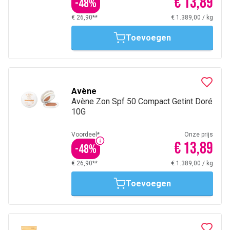
€ 13,89
-
48
%
€ 26,90**
€ 1.389,00
/
kg
Toevoegen
Avène
Avène Zon Spf 50 Compact Getint Doré
10G
Voordeel*
Onze prijs
€ 13,89
-
48
%
€ 26,90**
€ 1.389,00
/
kg
Toevoegen