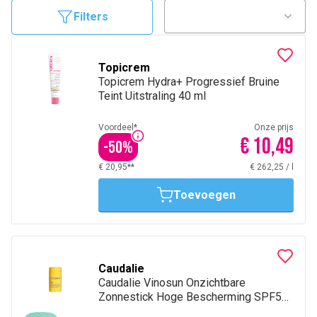
vooral tussen 11.00 en 15.00 uur of bij hoge UV-index.
Filters
Topicrem
Topicrem Hydra+ Progressief Bruine
Teint Uitstraling 40 ml
Voordeel*
Onze prijs
€ 10,49
-
50
%
€ 20,95**
€ 262,25
/
l
Toevoegen
Caudalie
Caudalie Vinosun Onzichtbare
Zonnestick Hoge Bescherming SPF50
15 g