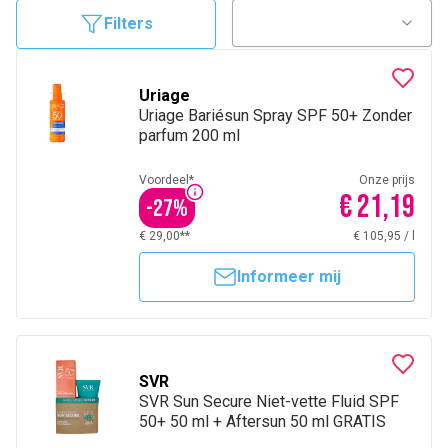
vooral tussen 11.00 en 15.00 uur of bij hoge UV-index.
Filters
Uriage
Uriage Bariésun Spray SPF 50+ Zonder
parfum 200 ml
Voordeel*
Onze prijs
€ 21,19
-
27
%
€ 29,00**
€ 105,95
/
l
Informeer mij
SVR
SVR Sun Secure Niet-vette Fluid SPF
50+ 50 ml + Aftersun 50 ml GRATIS