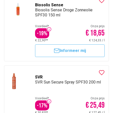
Biosolis Sense
Biosolis Sense Droge Zonneolie
SPF30 150 ml
Voordeel*
Onze prijs
€ 18,65
-
19
%
€ 22,90**
€ 124,33
/
l
Informeer mij
SVR
SVR Sun Secure Spray SPF30 200 ml
Voordeel*
Onze prijs
€ 25,49
-
17
%
€ 30,83**
€ 127,45
/
l