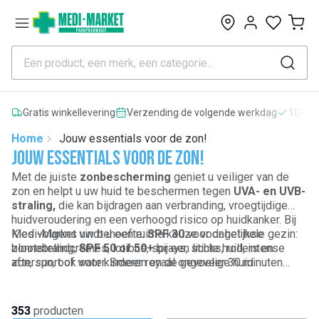
0
Gratis winkellevering
Verzending de volgende werkdag
10.000
Home
Jouw essentials voor de zon!
Jouw essentials voor de zon!
Met de juiste
zonbescherming
geniet u veiliger van de
zon en helpt u uw huid te beschermen tegen
UVA- en UVB-
straling,
die kan bijdragen aan verbranding, vroegtijdige
huidveroudering en een verhoogd risico op huidkanker. Bij
Medi-Market vindt u
Kies volgens uw behoefte:
een ruime keuze voor het hele gezin
SPF 30
voor dagelijkse
:
zonnebrandcrèmes, lotions, sprays, sticks, rollers en
blootstelling,
SPF 50 of 50+
bij een lichte huid, intense
aftersun, ook voor
zon, sport of water. Smeer royaal ongeveer 30 minuten
kinderen
en de gevoelige huid.
vooraf en herhaal elke 2 uur, en na zwemmen of zweten.
Vergeet niet: zonnebrand werkt het best in combinatie met
schaduw, beschermende kleding, een hoed en zonnebril,
353
producten