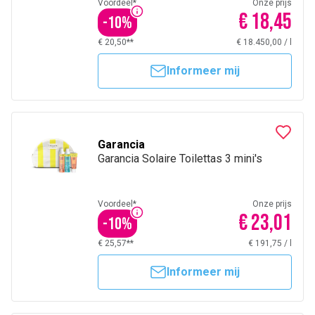
Voordeel*
Onze prijs
€ 18,45
-
10
%
€ 20,50**
€ 18.450,00
/
l
Informeer mij
Garancia
Garancia Solaire Toilettas 3 mini's
Voordeel*
Onze prijs
€ 23,01
-
10
%
€ 25,57**
€ 191,75
/
l
Informeer mij