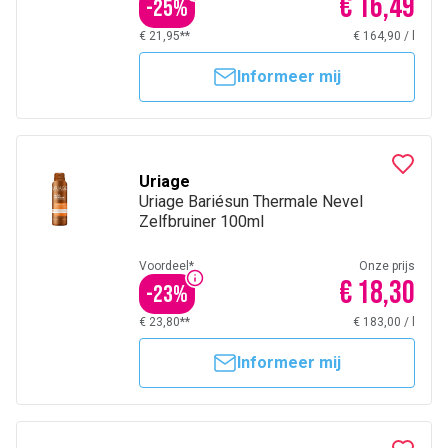
€ 16,49
-
25
%
€ 21,95**
€ 164,90
/
l
Informeer mij
Uriage
Uriage Bariésun Thermale Nevel
Zelfbruiner 100ml
Voordeel*
Onze prijs
€ 18,30
-
23
%
€ 23,80**
€ 183,00
/
l
Informeer mij