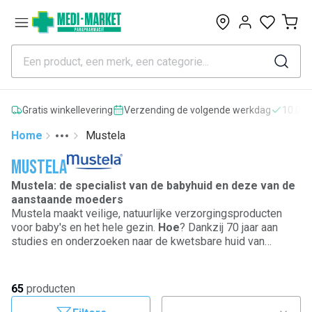
0
Gratis winkellevering
Verzending de volgende werkdag
10.000
Home
Mustela
Toggle menu
More
Mustela
Mustela: de specialist van de babyhuid en deze van de
aanstaande moeders
Mustela maakt veilige, natuurlijke verzorgingsproducten
voor baby's en het hele gezin.
Hoe
? Dankzij 70 jaar aan
studies en onderzoeken naar de kwetsbare huid van
pasgeborenen en een uniek knowhow in het extraheren van
natuurlijke en biologische ingrediënten. Mustela is een
Frans familiemerk dat trots is op zijn B Corp-certificering
65
producten
en sinds 1950 toegewijd is aan ouders.