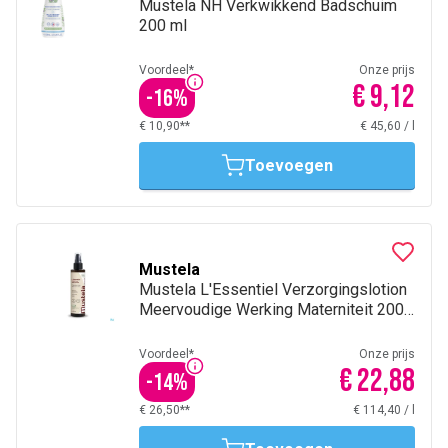
Mustela NH Verkwikkend Badschuim
200 ml
Voordeel*
Onze prijs
€ 9,12
-
16
%
€ 10,90**
€ 45,60
/
l
Toevoegen
Mustela
Mustela L'Essentiel Verzorgingslotion
Meervoudige Werking Materniteit 200
ml
Voordeel*
Onze prijs
€ 22,88
-
14
%
€ 26,50**
€ 114,40
/
l