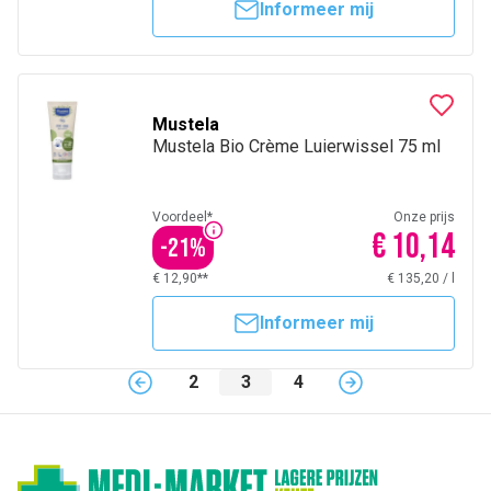
Informeer mij
Mustela
Mustela Bio Crème Luierwissel 75 ml
Voordeel*
Onze prijs
€ 10,14
-
21
%
€ 12,90**
€ 135,20
/
l
Informeer mij
2
3
4