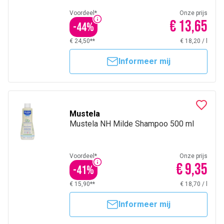
Voordeel*
Onze prijs
€ 13,65
-
44
%
€ 24,50**
€ 18,20
/
l
Informeer mij
Mustela
Mustela NH Milde Shampoo 500 ml
Voordeel*
Onze prijs
€ 9,35
-
41
%
€ 15,90**
€ 18,70
/
l
Informeer mij