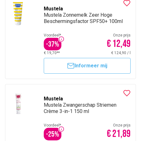
Mustela
Mustela Zonnemelk Zeer Hoge
Beschermingsfactor SPF50+ 100ml
Voordeel*
Onze prijs
€ 12,49
-
37
%
€ 19,70**
€ 124,90
/
l
Informeer mij
Mustela
Mustela Zwangerschap Striemen
Crème 3-in-1 150 ml
Voordeel*
Onze prijs
€ 21,89
-
25
%