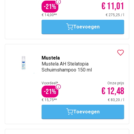
€ 11,01
-
21
%
€ 14,00**
€ 275,25
/
l
Toevoegen
Mustela
Mustela AH Stelatopia
Schuimshampoo 150 ml
Voordeel*
Onze prijs
€ 12,48
-
21
%
€ 15,75**
€ 83,20
/
l
Toevoegen