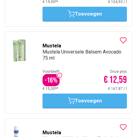
€ 19,00**
€ 104,93
/
l
Toevoegen
Mustela
Mustela Universele Balsem Avocado
75 ml
Voordeel*
Onze prijs
€ 12,59
-
16
%
€ 15,00**
€ 167,87
/
l
Toevoegen
Mustela