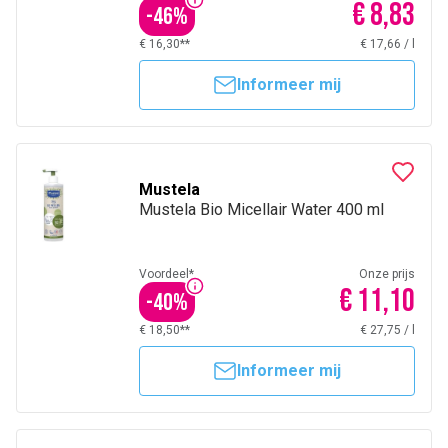
€ 8,83
-
46
%
€ 16,30**
€ 17,66
/
l
Informeer mij
Mustela
Mustela Bio Micellair Water 400 ml
Voordeel*
Onze prijs
€ 11,10
-
40
%
€ 18,50**
€ 27,75
/
l
Informeer mij