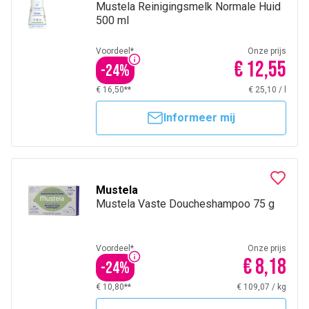
Mustela Reinigingsmelk Normale Huid
500 ml
Voordeel*
Onze prijs
€ 12,55
-
24
%
€ 16,50**
€ 25,10
/
l
Informeer mij
Mustela
Mustela Vaste Doucheshampoo 75 g
Voordeel*
Onze prijs
€ 8,18
-
24
%
€ 10,80**
€ 109,07
/
kg