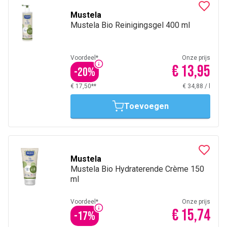
Mustela
Mustela Bio Reinigingsgel 400 ml
Voordeel*
Onze prijs
€ 13,95
-
20
%
€ 17,50**
€ 34,88
/
l
Toevoegen
Mustela
Mustela Bio Hydraterende Crème 150
ml
Voordeel*
Onze prijs
€ 15,74
-
17
%