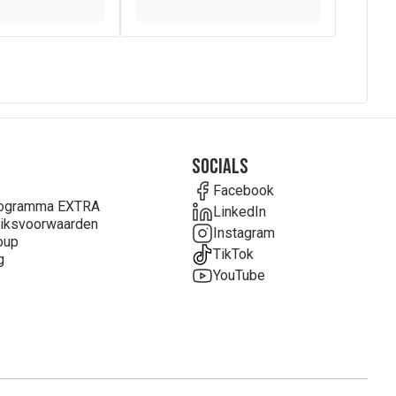
Socials
Facebook
rogramma EXTRA
LinkedIn
iksvoorwaarden
Instagram
oup
TikTok
g
YouTube