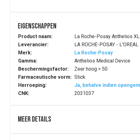
Eigenschappen
Product naam:
La Roche-Posay Anthelios XL
Leverancier:
LA ROCHE-POSAY - L'OREAL
Merk:
La Roche-Posay
Gamma:
Anthelios Medical Device
Beschermingsfactor:
Zeer hoog > 50
Farmaceutische vorm:
Stick
Herroeping:
Ja, behalve indien openge
CNK:
2031037
Meer details
Volledige beschrijving
STICK GEVOELIGE ZONES SPF50+Zeer hoge beschermin