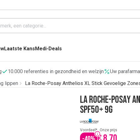
uw
Laatste Kans
Medi-Deals
g
10.000 referenties in gezondheid en welzijn
Uw parafarma
g lippen
La Roche-Posay Anthelios XL Stick Gevoelige Zon
La Roche-Posay An
SPF50+ 9g
Voordeel*
Onze prijs
€ 8,70
-
40
%