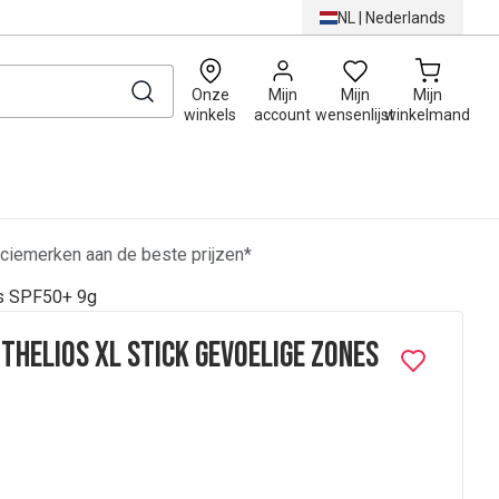
NL
|
Nederlands
0
Onze
Mijn
Mijn
Mijn
winkels
account
wensenlijst
winkelmand
ciemerken aan de beste prijzen*
es SPF50+ 9g
thelios XL Stick Gevoelige Zones