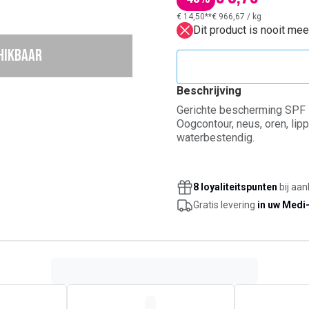
€ 14,50**
€ 966,67
/
kg
Dit product is nooit me
chikbaar
Beschrijving
Gerichte bescherming SPF 
Oogcontour, neus, oren, lip
waterbestendig.
8 loyaliteitspunten
bij aan
Gratis levering
in uw Medi