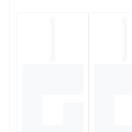
Samenstelling
Bryonia 6X – Drosera rotundifolia 7X – Spongia tosta 
extractum fluidum ,125ml – Papaver rhoeas extractum fl