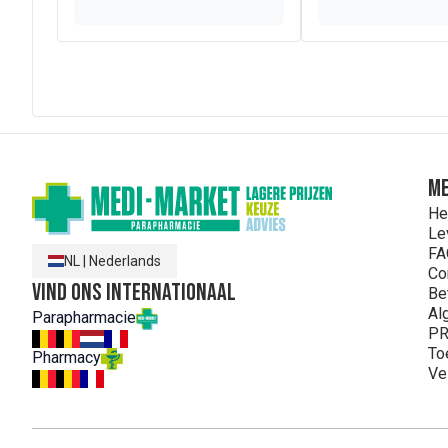
ME
He
Le
FA
NL
|
Nederlands
Co
Vind ons internationaal
Be
Al
Parapharmacie
PR
To
Pharmacy
Ve