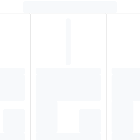
6X – Cuprum aceticum 12X – Coccus cacti 6X – Menyanthes T.M. ,
uidum ,125ml – Thymus comp. extractum fluidum ,25ml – Ethanolu