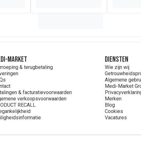
DI-MARKET
Diensten
rroeping & terugbetaling
Wie zijn wij
veringen
Getrouwheidsp
Qs
Algemene gebru
ntact
Medi-Market Gr
talingen & facturatievoorwaarden
Privacyverklarin
gemene verkoopsvoorwaarden
Merken
ODUCT RECALL
Blog
egankelijkheid
Cookies
iligheidsinformatie
Vacatures