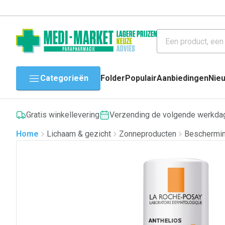
Categorieën
Folder
Populair
Aanbiedingen
Nie
Gratis winkellevering
Verzending de volgende werkda
Home
Lichaam & gezicht
Zonneproducten
Beschermin