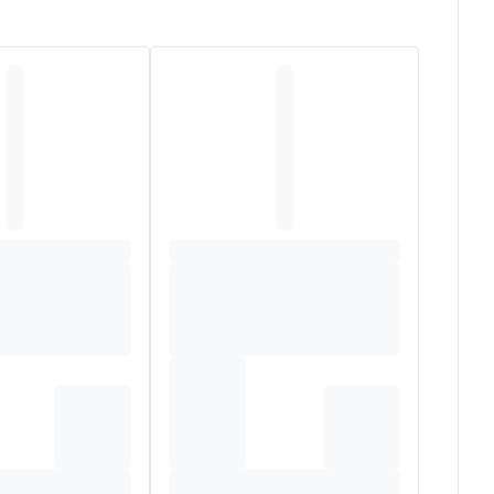
125ml – Allium cepa T.M. ,125ml – Rubus fruticosus
m, aqua purificata.