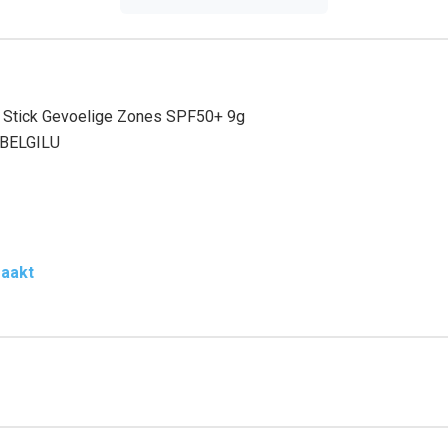
 Stick Gevoelige Zones SPF50+ 9g
 BELGILU
maakt
g van gevoelige zones. UVA ULTRA (PPD 26).