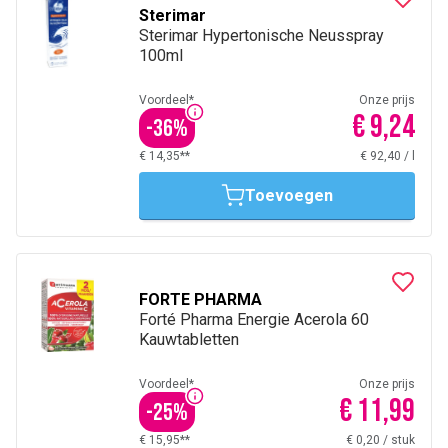
Sterimar
Sterimar Hypertonische Neusspray
100ml
Voordeel*
Onze prijs
€ 9,24
-
36
%
€ 14,35**
€ 92,40
/
l
Toevoegen
FORTE PHARMA
Forté Pharma Energie Acerola 60
Kauwtabletten
Voordeel*
Onze prijs
€ 11,99
-
25
%
€ 15,95**
€ 0,20
/
stuk