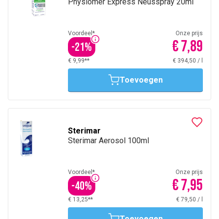
Physiomer Express Neusspray 20ml
Voordeel*
Onze prijs
€ 7,89
-
21
%
€ 9,99**
€ 394,50
/
l
Toevoegen
Sterimar
Sterimar Aerosol 100ml
Voordeel*
Onze prijs
€ 7,95
-
40
%
€ 13,25**
€ 79,50
/
l
Toevoegen