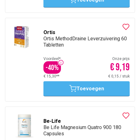
Ortis
Ortis MethodDraine Leverzuivering 60
Tabletten
Voordeel*
Onze prijs
€ 9,19
-
40
%
€ 15,30**
€ 0,15
/
stuk
Toevoegen
Be-Life
Be Life Magnesium Quatro 900 180
Capsules