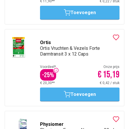
€ 11,90**
€ 0,22
/
stuk
Toevoegen
Ortis
Ortis Vruchten & Vezels Forte
Darmtransit 3 x 12 Caps
Voordeel*
Onze prijs
€ 15,19
-
25
%
€ 20,30**
€ 0,42
/
stuk
Toevoegen
Physiomer