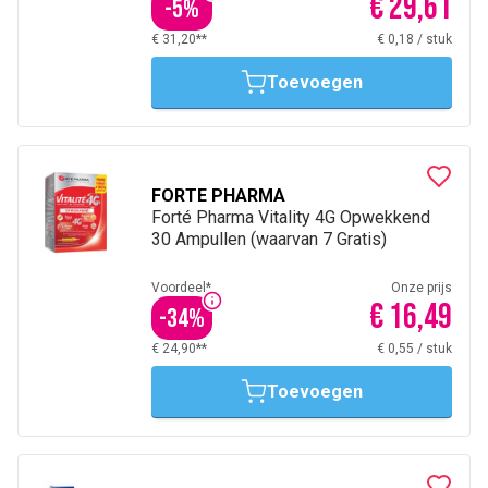
€ 29,61
-
5
%
€ 31,20**
€ 0,18
/
stuk
Toevoegen
FORTE PHARMA
Forté Pharma Vitality 4G Opwekkend
30 Ampullen (waarvan 7 Gratis)
Voordeel*
Onze prijs
€ 16,49
-
34
%
€ 24,90**
€ 0,55
/
stuk
Toevoegen