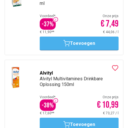
ml
Voordeel*
Onze prijs
€ 7,49
-
37
%
€ 11,90**
€ 44,06
/
l
Toevoegen
Alvityl
Alvityl Multivitamines Drinkbare
Oplossing 150ml
Voordeel*
Onze prijs
€ 10,99
-
38
%
€ 17,60**
€ 73,27
/
l
Toevoegen