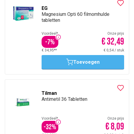
EG
Magnesium Opti 60 filmomhulde
tabletten
Voordeel*
Onze prijs
€ 32,49
-
7
%
€ 34,95**
€ 0,54
/
stuk
Toevoegen
Tilman
Antimetil 36 Tabletten
Voordeel*
Onze prijs
€ 8,09
-
32
%