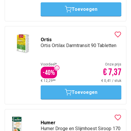
Toevoegen
Ortis
Ortis Ortilax Darmtransit 90 Tabletten
Voordeel*
Onze prijs
€ 7,37
-
40
%
€ 12,29**
€ 0,41
/
stuk
Toevoegen
Humer
Humer Droge en Slijmhoest Siroop 170