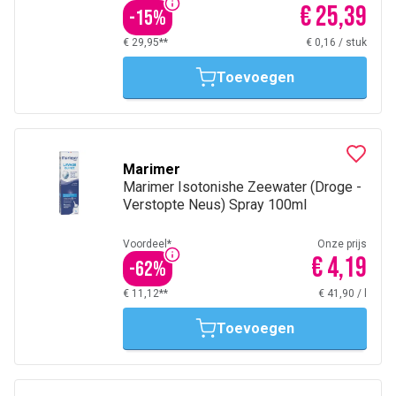
€ 25,39
-
15
%
€ 29,95**
€ 0,16
/
stuk
Toevoegen
Marimer
Marimer Isotonishe Zeewater (Droge -
Verstopte Neus) Spray 100ml
Voordeel*
Onze prijs
€ 4,19
-
62
%
€ 11,12**
€ 41,90
/
l
Toevoegen