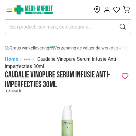
0
Gratis winkellevering
Verzending de volgende werkdag
10.000
Home
Caudalie Vinopure Serum Infusie Anti-
Toggle menu
More
imperfecties 30ml
Caudalie Vinopure Serum Infusie Anti-
imperfecties 30ml