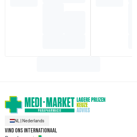
* Gedeponeerd patent n°PCT/EP2018/050482
.
De lichte, geleiachtige structuur is vrijwel onzichtbaar en
smelt meteen op de huid.
Een geurige, lichte en 100%
natuurlijke interpretatie op basis van een cocktail van
essentiële oliën die bij elke toepassing een fris gevoel
geeft.
Samenstelling
AQUA/WATER/EAU, ROSA DAMASCENA FLOWER WATER,
ALCOHOL, NIACINAMIDE, TRIETHYL CITRATE, CITRIC
ACID, BUTYLENE GLYCOL, GLUCONOLACTONE, SODIUM
CITRATE, PALMITOYL GRAPE SEED EXTRACT, XANTHAN
GUM, SALICYLIC ACID, SODIUM HYDROXIDE, SODIUM
HYALURONATE, HELIANTHUS ANNUUS (SUNFLOWER)
SEED OIL, TOCOPHEROL, CITRAL, PELARGONIUM
GRAVEOLENS FLOWER OIL, MENTHA PIPERITA
(PEPPERMINT) OIL, CYMBOPOGON CITRATUS LEAF OIL,
ROSMARINUS OFFICINALIS (ROSEMARY) LEAF OIL,
CITRONELLOL, GERANIOL, SODIUM PHYTATE, LINALOOL,
LAVANDULA HYBRIDA OIL, MELISSA OFFICINALIS LEAF
OIL, LIMONENE.(399/7)
NL
|
Nederlands
Vind ons internationaal