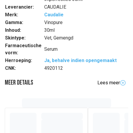
Leverancier:
CAUDALIE
Merk:
Caudalie
Gamma:
Vinopure
Inhoud:
30ml
Skintype:
Vet, Gemengd
Farmaceutische
Serum
vorm:
Herroeping:
Ja, behalve indien opengemaakt
CNK:
4920112
Meer details
Lees meer
Volledige beschrijving
Dit serum met lichte textuur bevat een hoge concentratie
aan natuurlijk salicylzuur, polyfenolen uit druiven en
biologische essentiële oliën*. Het smelt wanneer het in
contact komt met de huid en vermindert zichtbaar
onzuiverheden, verkleint de poriën en maakt de huidtextuur
fijner. De huid is zuiver, zacht en straalt.