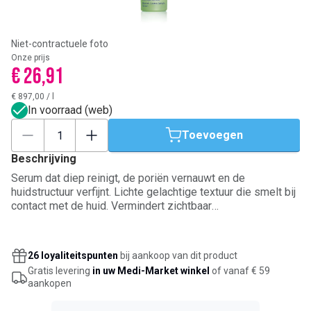
Niet-contractuele foto
Onze prijs
€ 26,91
€ 897,00
/
l
In voorraad (web)
Toevoegen
Beschrijving
Serum dat diep reinigt, de poriën vernauwt en de
huidstructuur verfijnt. Lichte gelachtige textuur die smelt bij
contact met de huid. Vermindert zichtbaar
onvolmaaktheden. Zuivere, zachte en stralende huid. Frisse
geur bij elk gebruik. Uw huid straalt. Voor gemengde tot
vette huid.
26 loyaliteitspunten
bij aankoop van dit product
Gratis levering
in uw Medi-Market winkel
of vanaf € 59
aankopen