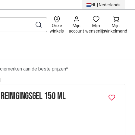
NL
|
Nederlands
0
Onze
Mijn
Mijn
Mijn
winkels
account
wensenlijst
winkelmand
ciemerken aan de beste prijzen*
l
 Reinigingsgel 150 ml