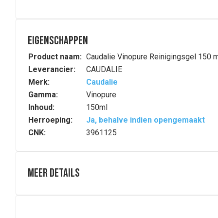
Eigenschappen
Product naam:
Caudalie Vinopure Reinigingsgel 150 m
Leverancier:
CAUDALIE
Merk:
Caudalie
Gamma:
Vinopure
Inhoud:
150ml
Herroeping:
Ja, behalve indien opengemaakt
CNK:
3961125
Meer details
Volledige beschrijving
Deze sterk natuurlijke en verfrissende gelei reinigt en z
Samenstelling