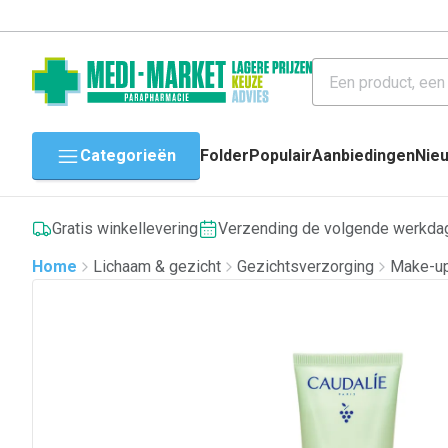
Categorieën
Folder
Populair
Aanbiedingen
Nie
Gratis winkellevering
Verzending de volgende werkda
Home
Lichaam & gezicht
Gezichtsverzorging
Make-up