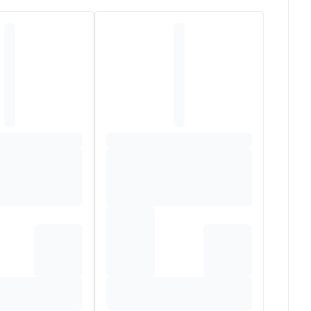
M COCOYL GLUTAMATE, SUCROSE COCOATE, ACACIA
ID, VITIS VINIFERA (GRAPE) JUICE*, SODIUM
ON CITRATUS LEAF OIL*, ROSMARINUS OFFICINALIS
ISSA OFFICINALIS LEAF OIL*. (33/2)