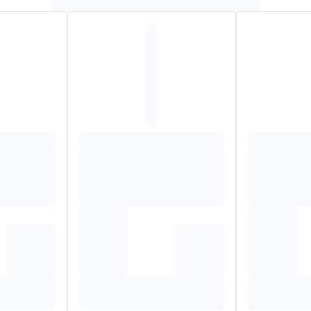
GRAPE) FRUIT WATER*, DECYL GLUCOSIDE, GLYCERIN, SODIU
TRIC ACID, ALOE BARBADENSIS LEAF POWDER*, SALICYLIC AC
 MENTHA PIPERITA (PEPPERMINT) OIL*, CITRAL, CYMBOPOG
TASSIUM SORBATE, LINALOOL, LAVANDULA HYBRIDA OIL*, MEL