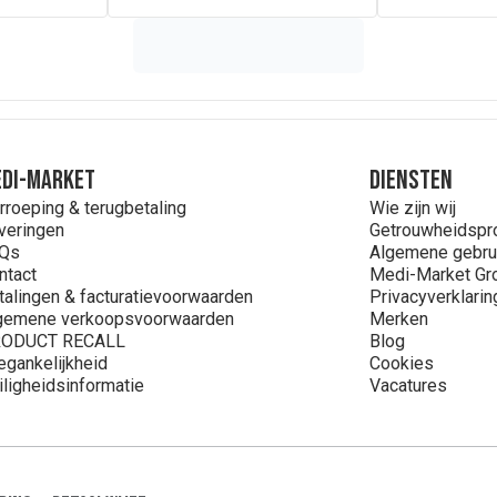
DI-MARKET
Diensten
rroeping & terugbetaling
Wie zijn wij
veringen
Getrouwheidsp
Qs
Algemene gebru
ntact
Medi-Market Gr
talingen & facturatievoorwaarden
Privacyverklarin
gemene verkoopsvoorwaarden
Merken
ODUCT RECALL
Blog
egankelijkheid
Cookies
iligheidsinformatie
Vacatures