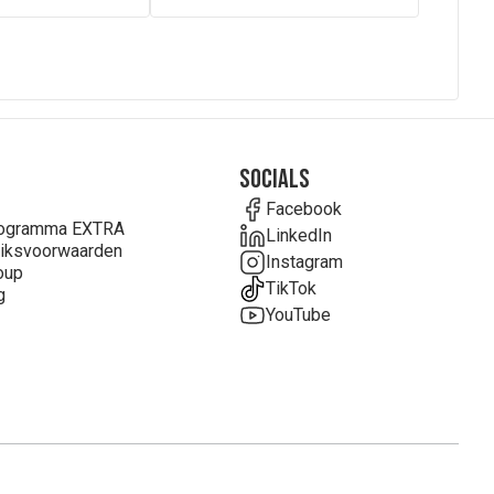
Socials
Facebook
rogramma EXTRA
LinkedIn
iksvoorwaarden
Instagram
oup
TikTok
g
YouTube