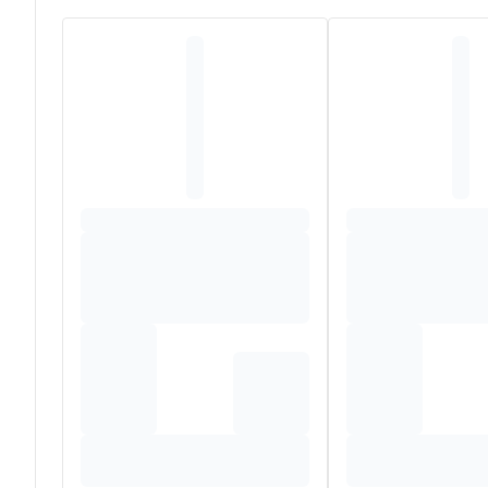
INGREDIENTS : AQUA/WATER/EAU, VITIS VINIFERA (
SENEGAL GUM, XANTHAN GUM, PROPYLENE GLYCOL, CI
BENZOATE, PELARGONIUM GRAVEOLENS FLOWER OIL*,
(ROSEMARY) LEAF OIL*, CITRONELLOL, GERANIOL, PO