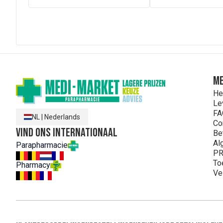
ME
He
Le
FA
NL
|
Nederlands
Co
Vind ons internationaal
Be
Al
Parapharmacie
PR
To
Pharmacy
Ve