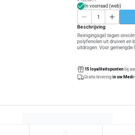
€ 105,60
/
l
In voorraad (web)
Beschrijving
Reinigingsgel tegen onvolmaa
polyfenolen uit druiven en 
uitdrogen. Voor gemengde h
15 loyaliteitspunten
bij a
Gratis levering
in uw Medi