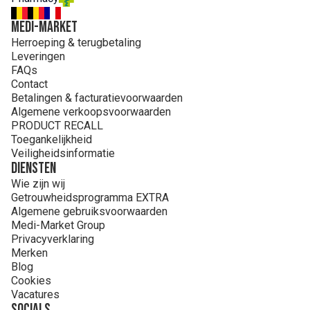
SEED OIL, POLYGLYCERYL-4 OLEATE, CAPRYLIC/CAPRIC
TRIGLYCERIDE, RICINUS COMMUNIS (CASTOR) SEED OIL,
MEDI-MARKET
PRUNUS AMYGDALUS DULCIS (SWEET ALMOND) OIL,
Herroeping & terugbetaling
VITIS VINIFERA (GRAPE) SEED OIL, TOCOPHEROL,
Leveringen
PARFUM (FRAGRANCE).(147/71)
FAQs
Contact
Betalingen & facturatievoorwaarden
Algemene verkoopsvoorwaarden
PRODUCT RECALL
Toegankelijkheid
Veiligheidsinformatie
Diensten
Wie zijn wij
Getrouwheidsprogramma EXTRA
Algemene gebruiksvoorwaarden
Medi-Market Group
Privacyverklaring
Merken
Blog
Cookies
Vacatures
Socials