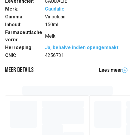
Leverancier:
CAUDALIE
Merk:
Caudalie
Gamma:
Vinoclean
Inhoud:
150ml
Farmaceutische
Melk
vorm:
Herroeping:
Ja, behalve indien opengemaakt
CNK:
4256731
Meer details
Lees meer
Volledige beschrijving
Onze reinigers krijgen een make-over en worden
VINOCLEAN, een nieuw assortiment milieuvriendelijke
reinigers met vegan en zeer natuurlijke formules.
De Reinigende Verzorgingsolie is een mix van voedende
plantaardige oliën 100% van natuurlijke oorsprong (zoete
amandel-, ricine-, druivenpit- en zonnebloemolie).
Deze cleane en vegan formule, doeltreffend op alle
soorten make-up, inclusief waterproof, verwijdert make-up
in alle zachtheid van het gezicht, de ogen en de lippen.