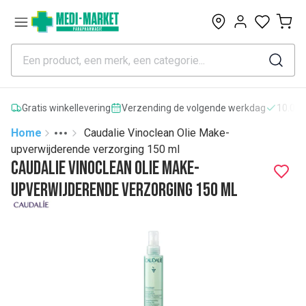
0
Gratis winkellevering
Verzending de volgende werkdag
10.000
Home
Caudalie Vinoclean Olie Make-
Toggle menu
More
upverwijderende verzorging 150 ml
Caudalie Vinoclean Olie Make-
upverwijderende verzorging 150 ml