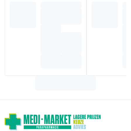
kokos- en jojoba-olie en extracten van biologische heemst
en haver, zorgt ervoor dat de haarvezel opnieuw structuur
krijgt en wint aan elasticiteit, kracht en glans.
Samenstelling
Ingredients (INCI): Water (Aqua), Alcohol denat., Cetearyl
Alcohol, Behenyl Alcohol, PCA Glyceryl Oleate, Glyceryl
Stearate Citrate, Glyceryl Stearate, Avena Sativa (Oat)
Flower/Leaf/Stem+ Extract, Fragrance (Parfum)*, Isoamyl
Laurate, Althaea Officinalis Root+ Extract, Cocos Nucifera
(Coconut) Oil+, Simmondsia Chinensis (Jojoba) Seed Oil+,
Carrageenan, Citric Acid, Arginine, Hydrolyzed Wheat
Protein, Xanthan Gum, Limonene*, Linalool*, Citronellol*,
Geraniol*, Coumarin*. [8587]
*van natuurlijke essentiële oliën
+van biologische teelt