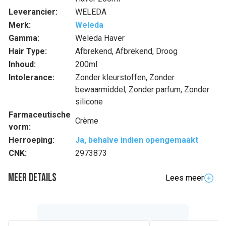
Leverancier:
WELEDA
Merk:
Weleda
Gamma:
Weleda Haver
Hair Type:
Afbrekend, Afbrekend, Droog
Inhoud:
200ml
Intolerance:
Zonder kleurstoffen, Zonder
bewaarmiddel, Zonder parfum, Zonder
silicone
Farmaceutische
Crème
vorm:
Herroeping:
Ja, behalve indien opengemaakt
CNK:
2973873
Meer details
Lees meer
Volledige beschrijving
Deze conditioner voedt en hydrateert droog en beschadigd
haar, en zorgt ervoor dat het opnieuw natuurlijk zacht en
glad wordt. De formule, samengesteld uit biologische