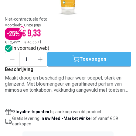
Niet-contractuele foto
Voordeel*
Onze prijs
€ 9,33
-
25
%
€ 12,49**
€ 46,65
/
l
In voorraad (web)
Toevoegen
Beschrijving
Maakt droog en beschadigd haar weer soepel, sterk en
glanzend. Met bloemengeur en geraffineerd parfum van
mimosa en tonkaboon, vakkundig aangevuld met toetsen
van cederhout. Zonder synthetisch parfum, kleurstof of
bewaarmiddel, zonder silicone, zonder oorspronkelijk
minerale ingrediënten of genetisch gemanipuleerde
9 loyaliteitspunten
bij aankoop van dit product
ingrediënten.
Gratis levering
in uw Medi-Market winkel
of vanaf € 59
aankopen