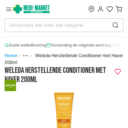
0
Gratis winkellevering
Verzending de volgende werkdag
10.000
Home
Weleda Herstellende Conditioner met Haver
Toggle menu
More
200ml
Weleda Herstellende Conditioner met
Haver 200ml