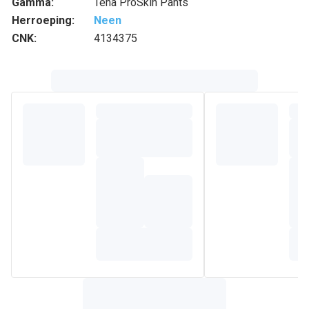
Gamma:
Tena ProSkin Pants
Herroeping:
Neen
CNK:
4134375