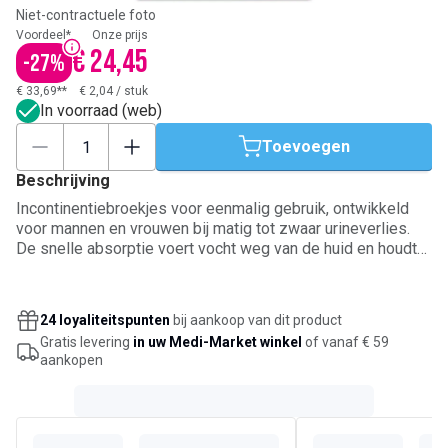
Niet-contractuele foto
Voordeel*
Onze prijs
€ 24,45
-
27
%
€ 33,69**
€ 2,04
/
stuk
In voorraad (web)
Toevoegen
Beschrijving
Incontinentiebroekjes voor eenmalig gebruik, ontwikkeld
voor mannen en vrouwen bij matig tot zwaar urineverlies.
De snelle absorptie voert vocht weg van de huid en houdt
het vast in de kern, voor een langdurig droog gevoel
overdag en ’s nachts. De absorberende kern helpt geurtjes
te neutraliseren en beschermt tegen doorlekken. Zachte,
24 loyaliteitspunten
bij aankoop van dit product
ademende stretchmaterialen sluiten aan als ondergoed en
Gratis levering
in uw Medi-Market winkel
of vanaf € 59
bieden bewegingsvrijheid. Maat Large, geschikt voor een
aankopen
heupomvang van 100 tot 135 cm.