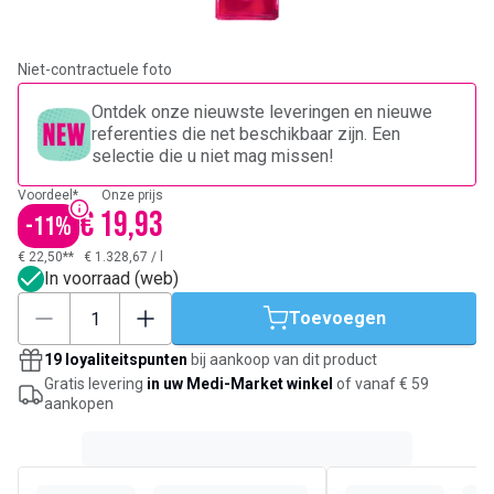
Niet-contractuele foto
Ontdek onze nieuwste leveringen en nieuwe
referenties die net beschikbaar zijn. Een
selectie die u niet mag missen!
Voordeel*
Onze prijs
€ 19,93
-
11
%
€ 22,50**
€ 1.328,67
/
l
In voorraad (web)
Toevoegen
19 loyaliteitspunten
bij aankoop van dit product
Gratis levering
in uw Medi-Market winkel
of vanaf € 59
aankopen