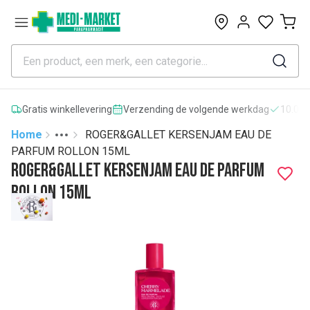
0
Gratis winkellevering
Verzending de volgende werkdag
10.000
Home
ROGER&GALLET KERSENJAM EAU DE
Toggle menu
More
PARFUM ROLLON 15ML
ROGER&GALLET KERSENJAM EAU DE PARFUM
ROLLON 15ML