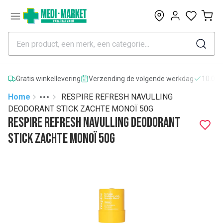
0
Gratis winkellevering
Verzending de volgende werkdag
10.000
Home
RESPIRE REFRESH NAVULLING
Toggle menu
More
DEODORANT STICK ZACHTE MONOÏ 50G
RESPIRE REFRESH NAVULLING DEODORANT
STICK ZACHTE MONOÏ 50G