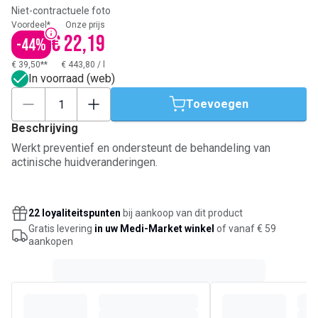
Niet-contractuele foto
Voordeel*
Onze prijs
€ 22,19
-
44
%
€ 39,50**
€ 443,80
/
l
In voorraad (web)
Toevoegen
Beschrijving
Werkt preventief en ondersteunt de behandeling van
actinische huidveranderingen.
22 loyaliteitspunten
bij aankoop van dit product
Gratis levering
in uw Medi-Market winkel
of vanaf € 59
aankopen