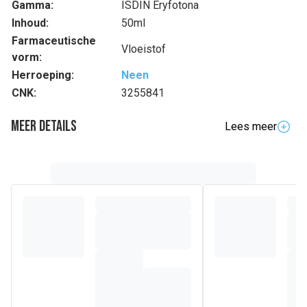
Gamma:
ISDIN Eryfotona
Inhoud:
50ml
Farmaceutische
Vloeistof
vorm:
Herroeping:
Neen
CNK:
3255841
Meer details
Lees meer
Volledige beschrijving
Voorkomt en herstelt actinische huidveranderingen. Geeft je
huid een nieuwe kans
Samenstelling
Aqua (water), Dibutyl adipate, Octocrylene,
Ccyclopentasiloxane, Dicaprylyl carbonate, Alcohol denat.,
Titanium dioxide [nano], Butyl methoxydibenzoylmethane,
Cyclohexasiloxane, Bis-ethylhexyloxyphenol
methoxyphenyl triazine, Butylene glycol, PEG-3
dipolyhydroxystearate, Nylon-12, Dimethicone, PEG-1
dimethicone, Sodium chloride, Phenoxyethanol, Silica,
Disteardimonium hectorite, Tocopheryl acetate, Glyceryl