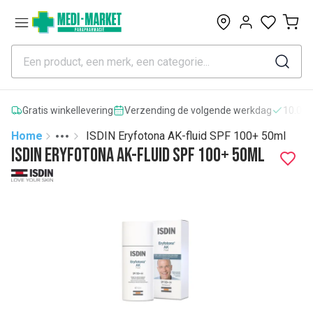
0
Gratis winkellevering
Verzending de volgende werkdag
10.000
Home
ISDIN Eryfotona AK-fluid SPF 100+ 50ml
Toggle menu
More
ISDIN Eryfotona AK-fluid SPF 100+ 50ml