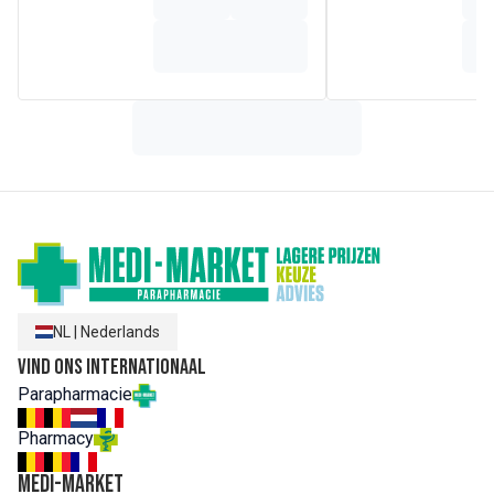
stearate, Parfum (fragrance), Bisabolol, Disodium EDTA,
Ethylhexylglycerin, Panthenol, PEG-8, Tocopherol, Lecithin,
Plankton extract, Ascorbyl palmitate, Ascorbic acid, Citric
acid.
NL
|
Nederlands
Vind ons internationaal
Parapharmacie
Pharmacy
MEDI-MARKET