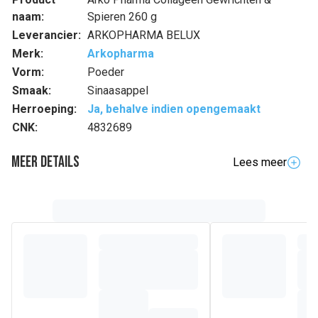
naam:
Spieren 260 g
Leverancier:
ARKOPHARMA BELUX
Merk:
Arkopharma
Vorm:
Poeder
Smaak:
Sinaasappel
Herroeping:
Ja, behalve indien opengemaakt
CNK:
4832689
Meer details
Lees meer
Samenstelling
Type I en type II collageenpeptiden - Maltodextrine -
Magnesiumcarbonaat – Glucosaminehydrochloride -
Natriumchondroïtinesulfaat - Zuurstof: citroenzuur -
Natuurlijk aroma (sinaasappelsmaak) - Kleurstof van
plantaardige oorsprong: bètacaroteen - Vitamine C -
Natriumhyaluronaat - Kurkuma wortelstok extract (Curcuma
longa L.) - Zoetstof: sucralose - Mangaan gluconaat -
Vitamine B12 - Vitamine D3 - Vitamine B6 - Vitamine B2 -
Vitamine B1