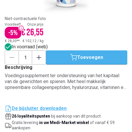
Niet-contractuele foto
Voordeel*
Onze prijs
€ 26,55
-
5
%
€ 28,00**
€ 102,12
/
kg
In voorraad (web)
Toevoegen
Beschrijving
Voedingssupplement ter ondersteuning van het kapitaal
van de gewrichten en spieren. Met heel makkelijk
opneembare collageenpeptiden, hyaluronzuur, vitaminen en
mineralen. Werkt in op comfort en mobiliteit van de
gewrichten, op kracht, sterkte, herstel en ontspanning van
de spieren, en op bescherming van botten, kraakbeen en
De bijsluiter downloaden
ligamenten. Meng 1 tot 2 lepels in 200 ml water of een
26 loyaliteitspunten
bij aankoop van dit product
andere drank. Sinaasappelsmaak.
Gratis levering
in uw Medi-Market winkel
of vanaf € 59
aankopen